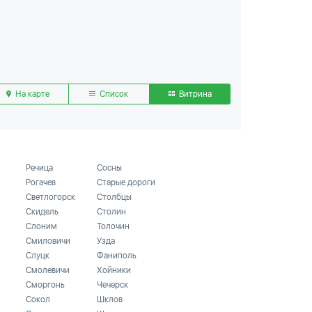
На карте
Список
Витрина
Речица
Сосны
Рогачев
Старые дороги
Светлогорск
Столбцы
Скидель
Столин
Слоним
Толочин
Смиловичи
Узда
Слуцк
Фаниполь
Смолевичи
Хойники
Сморгонь
Чечерск
Сокол
Шклов