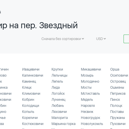
й
р на пер. Звездный
Сначала без сортировки
USD
гичин
Ивацевичи
Крупки
Микашевичи
Орша
лово
Калинковичи
Лельчицы
Мозырь
Осиповичи
ск
Каменец
Лепель
Молодечно
Островец
инка
Клецк
Лида
Мосты
Ошмяны
новичи
Климовичи
Логойск
Мстиставль
Петриков
ковичи
Кобрин
Лунинец
Мядель
Пинск
бин
Колодищи
Любань
Наровля
Полоцк
ино
Копыль
Ляховичи
Несвиж
Поставы
ечье
Кореличи
Малорита
Новогрудок
Пружаны
ьва
Костюковичи
Марьина горка
Новолукомль
Пуховичи