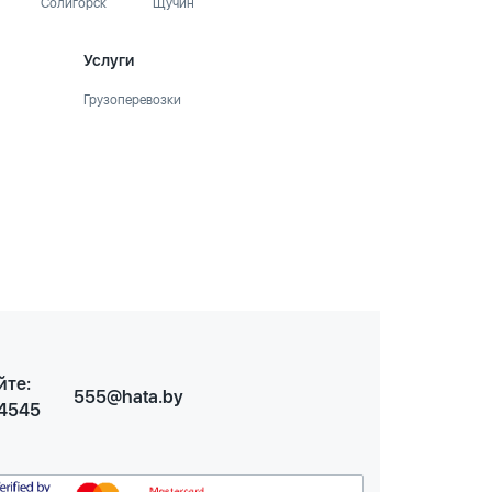
Солигорск
Щучин
Услуги
Грузоперевозки
йте:
555@hata.by
 4545