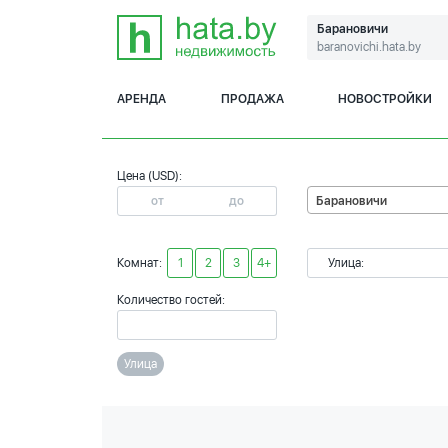
Барановичи
baranovichi.hata.by
АРЕНДА
ПРОДАЖА
НОВОСТРОЙКИ
Цена (USD):
Барановичи
Комнат:
1
2
3
4+
Улица:
Количество гостей:
Улица