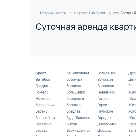
Недвижимость
Квартиры на сутки
пер. Звездны
Суточная аренда кварти
Брест
Бешенковичи
Волковыск
Дро
Витебск
Бобруйск
Воложин
Дят
Гродно
Борисов
Вороново
Ель
Гомель
Большевик
Ганцевичи
Жаб
Могилев
Боровляны
Гатово
Жда
Барановичи
Боровка
Горки
Жит
Барань
Браслав
Глубокое
Жло
Белоозёрск
Буда-Кошелево
Городок
Жод
Березино
Быхов
Дзержинск
Зар
Береза
Верхнедвинск
Добруш
Зел