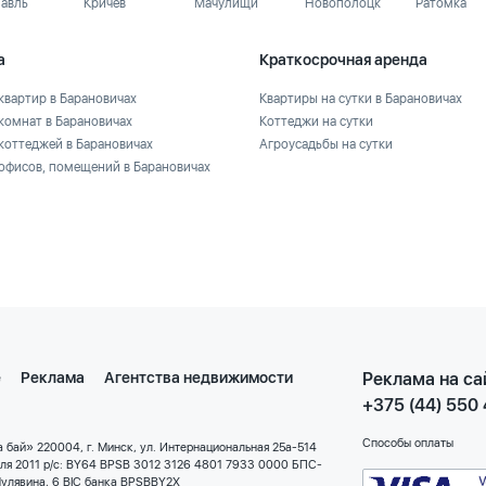
лавль
Кричев
Мачулищи
Новополоцк
Ратомка
а
Краткосрочная аренда
квартир в Барановичах
Квартиры на сутки в Барановичах
комнат в Барановичах
Коттеджи на сутки
коттеджей в Барановичах
Агроусадьбы на сутки
офисов, помещений в Барановичах
е
Реклама
Агентства недвижимости
Реклама на са
+375 (44) 550
Способы оплаты
 бай» 220004, г. Минск, ул. Интернациональная 25а-514
еля 2011 р/с: BY64 BPSB 3012 3126 4801 7933 0000 БПС-
улявина, 6 BIC банка BPSBBY2X