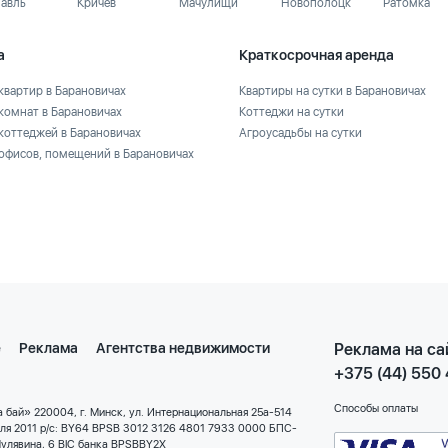
лавль
Кричев
Мачулищи
Новополоцк
Ратомка
а
Краткосрочная аренда
квартир в Барановичах
Квартиры на сутки в Барановичах
комнат в Барановичах
Коттеджи на сутки
коттеджей в Барановичах
Агроусадьбы на сутки
офисов, помещений в Барановичах
е
Реклама
Агентства недвижимости
Реклама на са
+375 (44) 550
Способы оплаты
 бай» 220004, г. Минск, ул. Интернациональная 25а-514
еля 2011 р/с: BY64 BPSB 3012 3126 4801 7933 0000 БПС-
улявина, 6 BIC банка BPSBBY2X