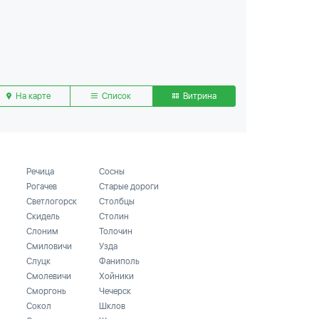
На карте
Список
Витрина
Речица
Сосны
Рогачев
Старые дороги
Светлогорск
Столбцы
Скидель
Столин
Слоним
Толочин
Смиловичи
Узда
Слуцк
Фаниполь
Смолевичи
Хойники
Сморгонь
Чечерск
Сокол
Шклов