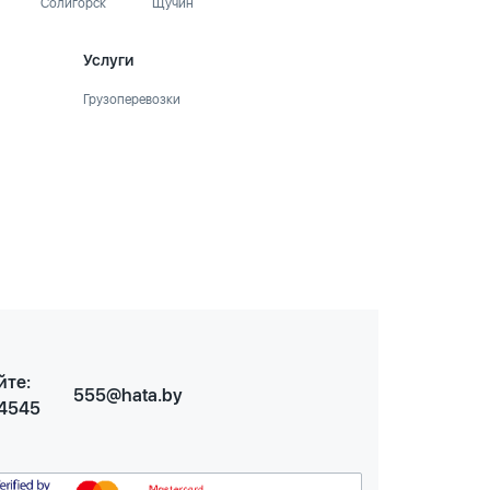
Солигорск
Щучин
Услуги
Грузоперевозки
йте:
555@hata.by
 4545