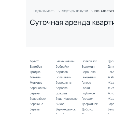
Недвижимость
Квартиры на сутки
пер. Спортив
Суточная аренда кварт
Брест
Бешенковичи
Волковыск
Дро
Витебск
Бобруйск
Воложин
Дят
Гродно
Борисов
Вороново
Ель
Гомель
Большевик
Ганцевичи
Жаб
Могилев
Боровляны
Гатово
Жда
Барановичи
Боровка
Горки
Жит
Барань
Браслав
Глубокое
Жло
Белоозёрск
Буда-Кошелево
Городок
Жод
Березино
Быхов
Дзержинск
Зар
Береза
Верхнедвинск
Добруш
Зел