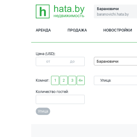
Барановичи
baranovichi.hata.by
АРЕНДА
ПРОДАЖА
НОВОСТРОЙКИ
Цена (USD):
Барановичи
Комнат:
1
2
3
4+
Улица:
Количество гостей:
Улица