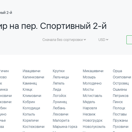
ный 2-й
ир на пер. Спортивный 2-й
Сначала без сортировки
USD
гичин
Ивацевичи
Крупки
Микашевичи
Орша
лово
Калинковичи
Лельчицы
Мозырь
Осиповичи
ск
Каменец
Лепель
Молодечно
Островец
инка
Клецк
Лида
Мосты
Ошмяны
новичи
Климовичи
Логойск
Мстиставль
Петриков
ковичи
Кобрин
Лунинец
Мядель
Пинск
бин
Колодищи
Любань
Наровля
Полоцк
ино
Копыль
Ляховичи
Несвиж
Поставы
ечье
Кореличи
Малорита
Новогрудок
Пружаны
ьва
Костюковичи
Марьина горка
Новолукомль
Пуховичи