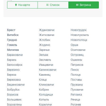
На карте
Список
Витрина
Брест
Ждановичи
Новогрудок
Витебск
Житковичи
Новолукомль
Гродно
Жлобин
Новополоцк
Гомель
Жодино
Орша
Могилев
Заречье
Осиповичи
Барановичи
Зельва
Островец
Барань
Заславль
Ошмяны
Белоозёрск
Ивацевичи
Петриков
Березино
Калинковичи
Пинск
Береза
Каменец
Полоцк
Березовка
Клецк
Поставы
Бешенковичи
Климовичи
Пружаны
Бобруйск
Кобрин
Пуховичи
Борисов
Колодищи
Ратомка
Большевик
Копыль
Речица
Боровляны
Кореличи
Рогачев