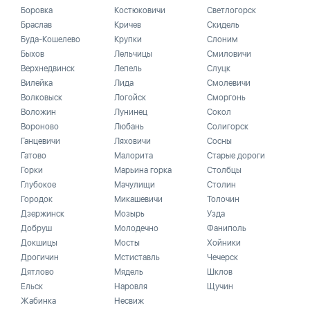
Боровка
Костюковичи
Светлогорск
Браслав
Кричев
Скидель
Буда-Кошелево
Крупки
Слоним
Быхов
Лельчицы
Смиловичи
Верхнедвинск
Лепель
Слуцк
Вилейка
Лида
Смолевичи
Волковыск
Логойск
Сморгонь
Воложин
Лунинец
Сокол
Вороново
Любань
Солигорск
Ганцевичи
Ляховичи
Сосны
Гатово
Малорита
Старые дороги
Горки
Марьина горка
Столбцы
Глубокое
Мачулищи
Столин
Городок
Микашевичи
Толочин
Дзержинск
Мозырь
Узда
Добруш
Молодечно
Фаниполь
Докшицы
Мосты
Хойники
Дрогичин
Мстиставль
Чечерск
Дятлово
Мядель
Шклов
Ельск
Наровля
Щучин
Жабинка
Несвиж