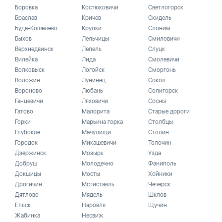
Боровка
Костюковичи
Светлогорск
Браслав
Кричев
Скидель
Буда-Кошелево
Крупки
Слоним
Быхов
Лельчицы
Смиловичи
Верхнедвинск
Лепель
Слуцк
Вилейка
Лида
Смолевичи
Волковыск
Логойск
Сморгонь
Воложин
Лунинец
Сокол
Вороново
Любань
Солигорск
Ганцевичи
Ляховичи
Сосны
Гатово
Малорита
Старые дороги
Горки
Марьина горка
Столбцы
Глубокое
Мачулищи
Столин
Городок
Микашевичи
Толочин
Дзержинск
Мозырь
Узда
Добруш
Молодечно
Фаниполь
Докшицы
Мосты
Хойники
Дрогичин
Мстиставль
Чечерск
Дятлово
Мядель
Шклов
Ельск
Наровля
Щучин
Жабинка
Несвиж