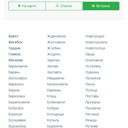
На карте
Список
Витрина
Брест
Ждановичи
Новогрудок
Витебск
Житковичи
Новолукомль
Гродно
Жлобин
Новополоцк
Гомель
Жодино
Орша
Могилев
Заречье
Осиповичи
Барановичи
Зельва
Островец
Барань
Заславль
Ошмяны
Белоозёрск
Ивацевичи
Петриков
Березино
Калинковичи
Пинск
Береза
Каменец
Полоцк
Березовка
Клецк
Поставы
Бешенковичи
Климовичи
Пружаны
Бобруйск
Кобрин
Пуховичи
Борисов
Колодищи
Ратомка
Большевик
Копыль
Речица
Боровляны
Кореличи
Рогачев