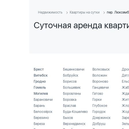
Недвижимость
Квартиры на сутки
пер. Люксемб
Суточная аренда кварт
Брест
Бешенковичи
Волковыск
Дро
Витебск
Бобруйск
Воложин
Дят
Гродно
Борисов
Вороново
Ель
Гомель
Большевик
Ганцевичи
Жаб
Могилев
Боровляны
Гатово
Жда
Барановичи
Боровка
Горки
Жит
Барань
Браслав
Глубокое
Жло
Белоозёрск
Буда-Кошелево
Городок
Жод
Березино
Быхов
Дзержинск
Зар
Береза
Верхнедвинск
Добруш
Зел