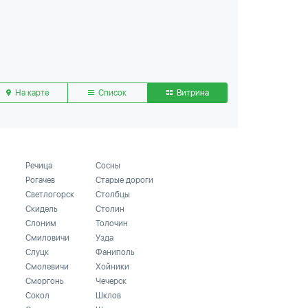
На карте
Список
Витрина
Речица
Сосны
Рогачев
Старые дороги
Светлогорск
Столбцы
Скидель
Столин
Слоним
Толочин
Смиловичи
Узда
Слуцк
Фаниполь
Смолевичи
Хойники
Сморгонь
Чечерск
Сокол
Шклов