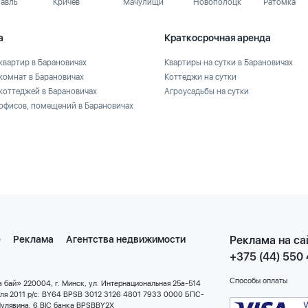
лавль
Кричев
Мачулищи
Новополоцк
Ратомка
а
Краткосрочная аренда
квартир в Барановичах
Квартиры на сутки в Барановичах
комнат в Барановичах
Коттеджи на сутки
коттеджей в Барановичах
Агроусадьбы на сутки
офисов, помещений в Барановичах
е
Реклама
Агентства недвижимости
Реклама на са
+375 (44) 550
Способы оплаты
 бай» 220004, г. Минск, ул. Интернациональная 25а-514
еля 2011 р/с: BY64 BPSB 3012 3126 4801 7933 0000 БПС-
улявина, 6 BIC банка BPSBBY2X