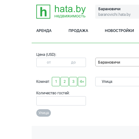
Барановичи
baranovichi.hata.by
АРЕНДА
ПРОДАЖА
НОВОСТРОЙКИ
Цена (USD):
Барановичи
Комнат:
1
2
3
4+
Улица:
Количество гостей:
Улица