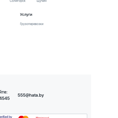
Солигорск
Щучин
Услуги
Грузоперевозки
йте:
555@hata.by
 4545