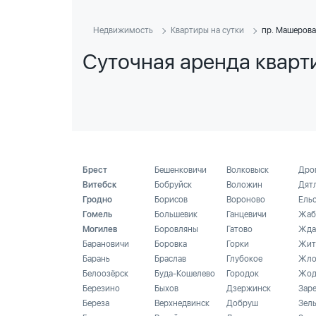
Недвижимость
Квартиры на сутки
пр. Машерова
Суточная аренда кварт
Брест
Бешенковичи
Волковыск
Дро
Витебск
Бобруйск
Воложин
Дят
Гродно
Борисов
Вороново
Ель
Гомель
Большевик
Ганцевичи
Жаб
Могилев
Боровляны
Гатово
Жда
Барановичи
Боровка
Горки
Жит
Барань
Браслав
Глубокое
Жло
Белоозёрск
Буда-Кошелево
Городок
Жод
Березино
Быхов
Дзержинск
Зар
Береза
Верхнедвинск
Добруш
Зел