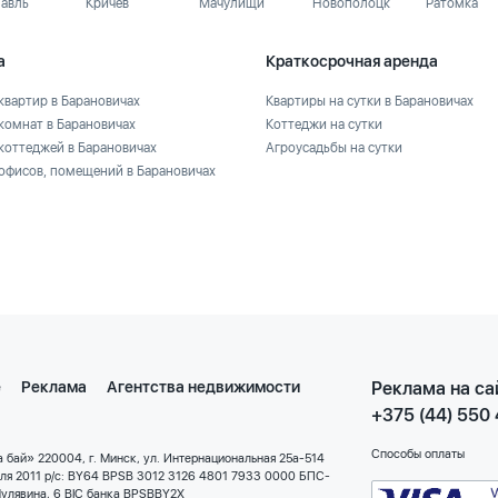
лавль
Кричев
Мачулищи
Новополоцк
Ратомка
а
Краткосрочная аренда
квартир в Барановичах
Квартиры на сутки в Барановичах
комнат в Барановичах
Коттеджи на сутки
коттеджей в Барановичах
Агроусадьбы на сутки
офисов, помещений в Барановичах
е
Реклама
Агентства недвижимости
Реклама на са
+375 (44) 550
Способы оплаты
 бай» 220004, г. Минск, ул. Интернациональная 25а-514
еля 2011 р/с: BY64 BPSB 3012 3126 4801 7933 0000 БПС-
улявина, 6 BIC банка BPSBBY2X