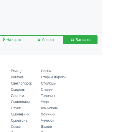
На карте
Список
Витрина
Речица
Сосны
Рогачев
Старые дороги
Светлогорск
Столбцы
Скидель
Столин
Слоним
Толочин
Смиловичи
Узда
Слуцк
Фаниполь
Смолевичи
Хойники
Сморгонь
Чечерск
Сокол
Шклов