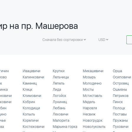
ир на пр. Машерова
Сначала без сортировки
USD
гичин
Ивацевичи
Крупки
Микашевичи
Орша
лово
Калинковичи
Лельчицы
Мозырь
Осиповичи
ск
Каменец
Лепель
Молодечно
Островец
инка
Клецк
Лида
Мосты
Ошмяны
новичи
Климовичи
Логойск
Мстиставль
Петриков
ковичи
Кобрин
Лунинец
Мядель
Пинск
бин
Колодищи
Любань
Наровля
Полоцк
ино
Копыль
Ляховичи
Несвиж
Поставы
ечье
Кореличи
Малорита
Новогрудок
Пружаны
ьва
Костюковичи
Марьина горка
Новолукомль
Пуховичи