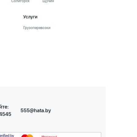
Солигорск
Щучин
Услуги
Грузоперевозки
йте:
555@hata.by
 4545