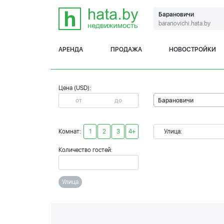
Барановичи
baranovichi.hata.by
АРЕНДА
ПРОДАЖА
НОВОСТРОЙКИ
Цена (USD):
Барановичи
Комнат:
1
2
3
4+
Улица:
Количество гостей:
Улица