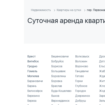
Недвижимость
Квартиры на сутки
пер. Первома
Суточная аренда кварт
Брест
Бешенковичи
Волковыск
Дро
Витебск
Бобруйск
Воложин
Дят
Гродно
Борисов
Вороново
Ель
Гомель
Большевик
Ганцевичи
Жаб
Могилев
Боровляны
Гатово
Жда
Барановичи
Боровка
Горки
Жит
Барань
Браслав
Глубокое
Жло
Белоозёрск
Буда-Кошелево
Городок
Жод
Березино
Быхов
Дзержинск
Зар
Береза
Верхнедвинск
Добруш
Зел