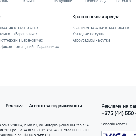
лавль
Кричев
Мачулищи
Новополоцк
Ратомка
а
Краткосрочная аренда
квартир в Барановичах
Квартиры на сутки в Барановичах
комнат в Барановичах
Коттеджи на сутки
коттеджей в Барановичах
Агроусадьбы на сутки
офисов, помещений в Барановичах
е
Реклама
Агентства недвижимости
Реклама на са
+375 (44) 550
Способы оплаты
 бай» 220004, г. Минск, ул. Интернациональная 25а-514
еля 2011 р/с: BY64 BPSB 3012 3126 4801 7933 0000 БПС-
улявина, 6 BIC банка BPSBBY2X