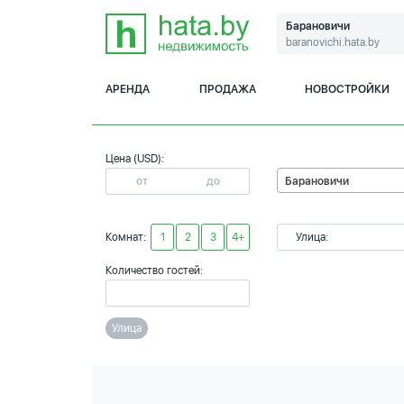
Барановичи
baranovichi.hata.by
АРЕНДА
ПРОДАЖА
НОВОСТРОЙКИ
Цена (USD):
Барановичи
Комнат:
1
2
3
4+
Улица:
Количество гостей:
Улица