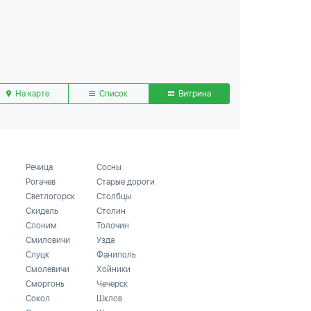
На карте
Список
Витрина
Речица
Сосны
Рогачев
Старые дороги
Светлогорск
Столбцы
Скидель
Столин
Слоним
Толочин
Смиловичи
Узда
Слуцк
Фаниполь
Смолевичи
Хойники
Сморгонь
Чечерск
Сокол
Шклов