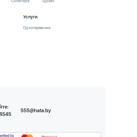
Солигорск
Щучин
Услуги
Грузоперевозки
йте:
555@hata.by
 4545