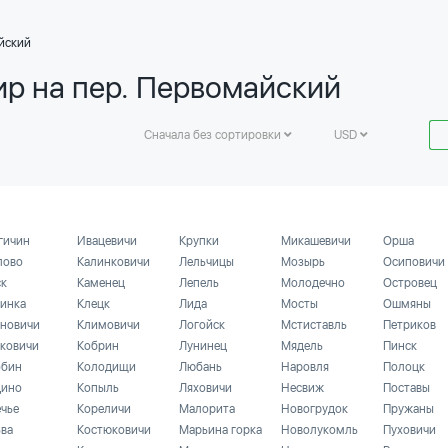
йский
ир на пер. Первомайский
Сначала без сортировки
USD
гичин
Ивацевичи
Крупки
Микашевичи
Орша
лово
Калинковичи
Лельчицы
Мозырь
Осиповичи
ск
Каменец
Лепель
Молодечно
Островец
инка
Клецк
Лида
Мосты
Ошмяны
новичи
Климовичи
Логойск
Мстиставль
Петриков
ковичи
Кобрин
Лунинец
Мядель
Пинск
бин
Колодищи
Любань
Наровля
Полоцк
ино
Копыль
Ляховичи
Несвиж
Поставы
ечье
Кореличи
Малорита
Новогрудок
Пружаны
ьва
Костюковичи
Марьина горка
Новолукомль
Пуховичи