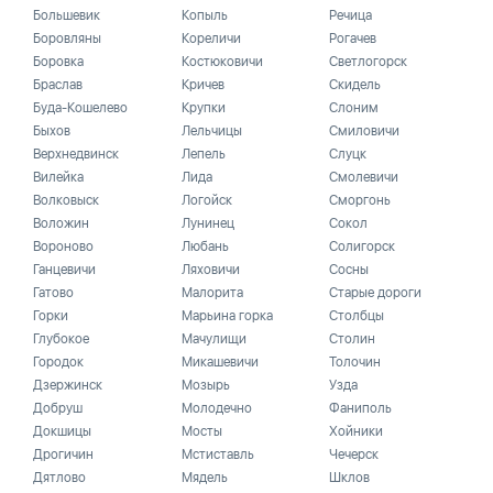
Большевик
Копыль
Речица
Боровляны
Кореличи
Рогачев
Боровка
Костюковичи
Светлогорск
Браслав
Кричев
Скидель
Буда-Кошелево
Крупки
Слоним
Быхов
Лельчицы
Смиловичи
Верхнедвинск
Лепель
Слуцк
Вилейка
Лида
Смолевичи
Волковыск
Логойск
Сморгонь
Воложин
Лунинец
Сокол
Вороново
Любань
Солигорск
Ганцевичи
Ляховичи
Сосны
Гатово
Малорита
Старые дороги
Горки
Марьина горка
Столбцы
Глубокое
Мачулищи
Столин
Городок
Микашевичи
Толочин
Дзержинск
Мозырь
Узда
Добруш
Молодечно
Фаниполь
Докшицы
Мосты
Хойники
Дрогичин
Мстиставль
Чечерск
Дятлово
Мядель
Шклов