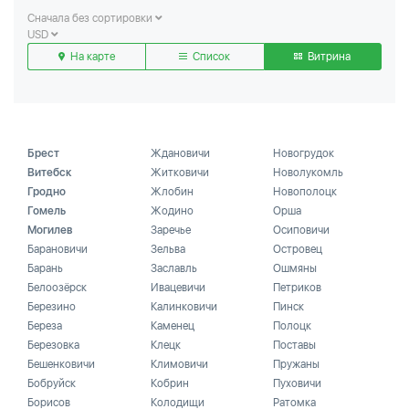
Сначала без сортировки
USD
На карте
Список
Витрина
Брест
Ждановичи
Новогрудок
Витебск
Житковичи
Новолукомль
Гродно
Жлобин
Новополоцк
Гомель
Жодино
Орша
Могилев
Заречье
Осиповичи
Барановичи
Зельва
Островец
Барань
Заславль
Ошмяны
Белоозёрск
Ивацевичи
Петриков
Березино
Калинковичи
Пинск
Береза
Каменец
Полоцк
Березовка
Клецк
Поставы
Бешенковичи
Климовичи
Пружаны
Бобруйск
Кобрин
Пуховичи
Борисов
Колодищи
Ратомка