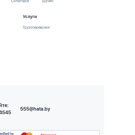
Солигорск
Щучин
Услуги
Грузоперевозки
йте:
555@hata.by
 4545