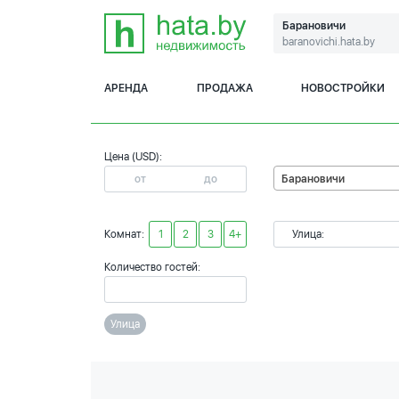
Барановичи
baranovichi.hata.by
АРЕНДА
ПРОДАЖА
НОВОСТРОЙКИ
Цена (USD):
Барановичи
Комнат:
1
2
3
4+
Улица:
Количество гостей:
Улица