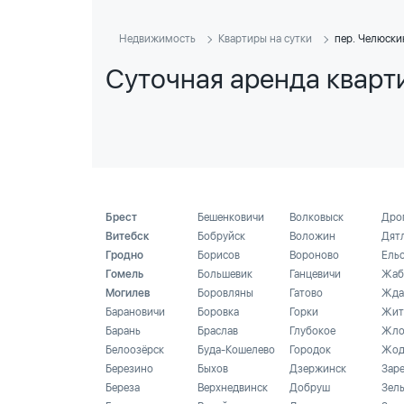
Недвижимость
Квартиры на сутки
пер. Челюски
Суточная аренда кварти
Брест
Бешенковичи
Волковыск
Дро
Витебск
Бобруйск
Воложин
Дят
Гродно
Борисов
Вороново
Ель
Гомель
Большевик
Ганцевичи
Жаб
Могилев
Боровляны
Гатово
Жда
Барановичи
Боровка
Горки
Жит
Барань
Браслав
Глубокое
Жло
Белоозёрск
Буда-Кошелево
Городок
Жод
Березино
Быхов
Дзержинск
Зар
Береза
Верхнедвинск
Добруш
Зел