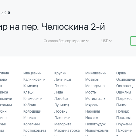
на 2-й
р на пер. Челюскина 2-й
Сначала без сортировки
USD
гичин
Ивацевичи
Крупки
Микашевичи
Орша
лово
Калинковичи
Лельчицы
Мозырь
Осиповичи
ск
Каменец
Лепель
Молодечно
Островец
инка
Клецк
Лида
Мосты
Ошмяны
новичи
Климовичи
Логойск
Мстиставль
Петриков
ковичи
Кобрин
Лунинец
Мядель
Пинск
бин
Колодищи
Любань
Наровля
Полоцк
ино
Копыль
Ляховичи
Несвиж
Поставы
ечье
Кореличи
Малорита
Новогрудок
Пружаны
ьва
Костюковичи
Марьина горка
Новолукомль
Пуховичи