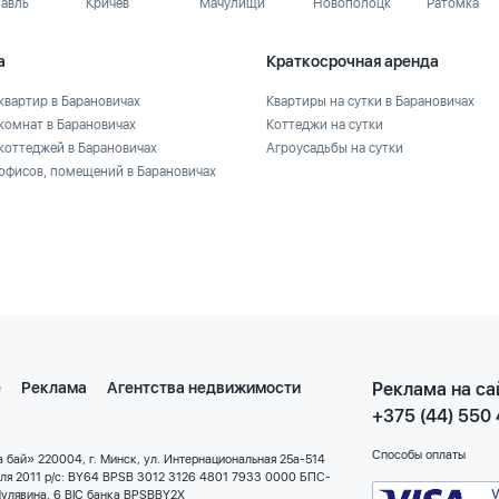
лавль
Кричев
Мачулищи
Новополоцк
Ратомка
а
Краткосрочная аренда
квартир в Барановичах
Квартиры на сутки в Барановичах
комнат в Барановичах
Коттеджи на сутки
коттеджей в Барановичах
Агроусадьбы на сутки
офисов, помещений в Барановичах
е
Реклама
Агентства недвижимости
Реклама на са
+375 (44) 550
Способы оплаты
 бай» 220004, г. Минск, ул. Интернациональная 25а-514
еля 2011 р/с: BY64 BPSB 3012 3126 4801 7933 0000 БПС-
улявина, 6 BIC банка BPSBBY2X