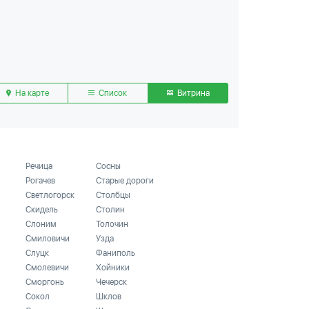
На карте
Список
Витрина
Речица
Сосны
Рогачев
Старые дороги
Светлогорск
Столбцы
Скидель
Столин
Слоним
Толочин
Смиловичи
Узда
Слуцк
Фаниполь
Смолевичи
Хойники
Сморгонь
Чечерск
Сокол
Шклов