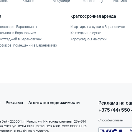
лавль
Кричев
Мачулищи
Новополоцк
Ратомка
а
Краткосрочная аренда
квартир в Барановичах
Квартиры на сутки в Барановичах
комнат в Барановичах
Коттеджи на сутки
коттеджей в Барановичах
Агроусадьбы на сутки
офисов, помещений в Барановичах
е
Реклама
Агентства недвижимости
Реклама на са
+375 (44) 550
Способы оплаты
 бай» 220004, г. Минск, ул. Интернациональная 25а-514
еля 2011 р/с: BY64 BPSB 3012 3126 4801 7933 0000 БПС-
улявина, 6 BIC банка BPSBBY2X