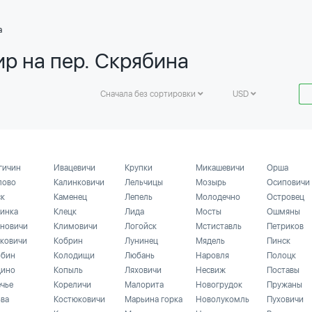
а
ир на пер. Скрябина
Сначала без сортировки
USD
гичин
Ивацевичи
Крупки
Микашевичи
Орша
лово
Калинковичи
Лельчицы
Мозырь
Осиповичи
ск
Каменец
Лепель
Молодечно
Островец
инка
Клецк
Лида
Мосты
Ошмяны
новичи
Климовичи
Логойск
Мстиставль
Петриков
ковичи
Кобрин
Лунинец
Мядель
Пинск
бин
Колодищи
Любань
Наровля
Полоцк
ино
Копыль
Ляховичи
Несвиж
Поставы
ечье
Кореличи
Малорита
Новогрудок
Пружаны
ьва
Костюковичи
Марьина горка
Новолукомль
Пуховичи