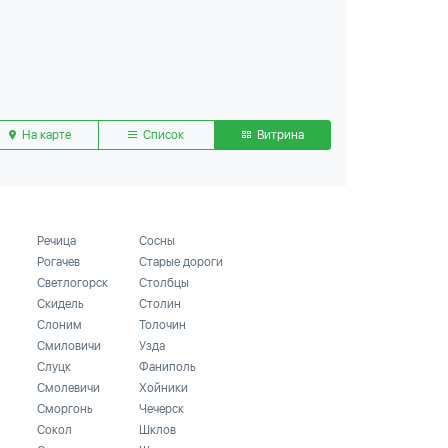
На карте
Список
Витрина
Речица
Сосны
Рогачев
Старые дороги
Светлогорск
Столбцы
Скидель
Столин
Слоним
Толочин
Смиловичи
Узда
Слуцк
Фаниполь
Смолевичи
Хойники
Сморгонь
Чечерск
Сокол
Шклов