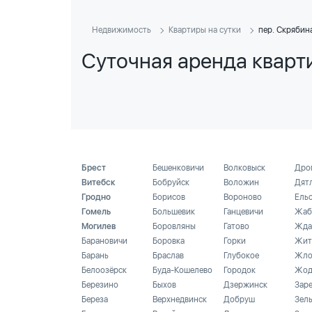
Недвижимость
Квартиры на сутки
пер. Скрябин
Суточная аренда кварт
Брест
Бешенковичи
Волковыск
Дро
Витебск
Бобруйск
Воложин
Дят
Гродно
Борисов
Вороново
Ель
Гомель
Большевик
Ганцевичи
Жаб
Могилев
Боровляны
Гатово
Жда
Барановичи
Боровка
Горки
Жит
Барань
Браслав
Глубокое
Жло
Белоозёрск
Буда-Кошелево
Городок
Жод
Березино
Быхов
Дзержинск
Зар
Береза
Верхнедвинск
Добруш
Зел