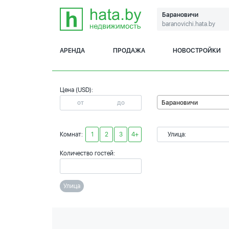
Барановичи
baranovichi.hata.by
АРЕНДА
ПРОДАЖА
НОВОСТРОЙКИ
Цена (USD):
Барановичи
Комнат:
1
2
3
4+
Улица:
Количество гостей:
Улица