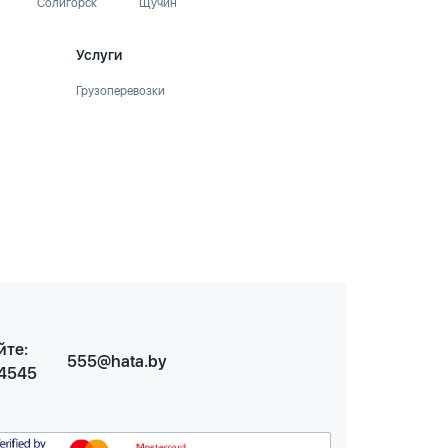
Солигорск
Щучин
Услуги
Грузоперевозки
йте:
555@hata.by
 4545