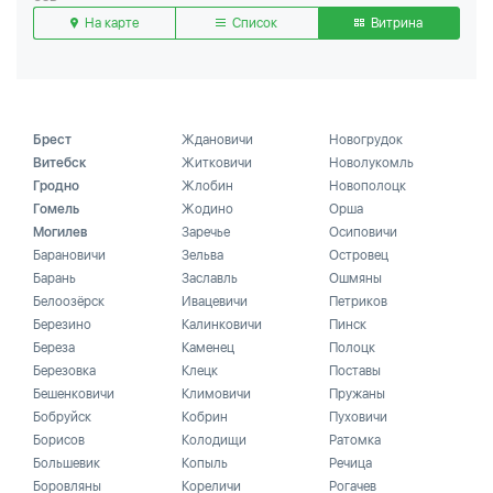
На карте
Список
Витрина
Брест
Ждановичи
Новогрудок
Витебск
Житковичи
Новолукомль
Гродно
Жлобин
Новополоцк
Гомель
Жодино
Орша
Могилев
Заречье
Осиповичи
Барановичи
Зельва
Островец
Барань
Заславль
Ошмяны
Белоозёрск
Ивацевичи
Петриков
Березино
Калинковичи
Пинск
Береза
Каменец
Полоцк
Березовка
Клецк
Поставы
Бешенковичи
Климовичи
Пружаны
Бобруйск
Кобрин
Пуховичи
Борисов
Колодищи
Ратомка
Большевик
Копыль
Речица
Боровляны
Кореличи
Рогачев