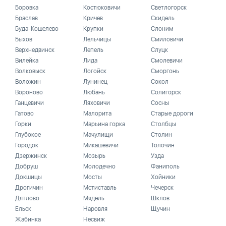
Боровка
Костюковичи
Светлогорск
Браслав
Кричев
Скидель
Буда-Кошелево
Крупки
Слоним
Быхов
Лельчицы
Смиловичи
Верхнедвинск
Лепель
Слуцк
Вилейка
Лида
Смолевичи
Волковыск
Логойск
Сморгонь
Воложин
Лунинец
Сокол
Вороново
Любань
Солигорск
Ганцевичи
Ляховичи
Сосны
Гатово
Малорита
Старые дороги
Горки
Марьина горка
Столбцы
Глубокое
Мачулищи
Столин
Городок
Микашевичи
Толочин
Дзержинск
Мозырь
Узда
Добруш
Молодечно
Фаниполь
Докшицы
Мосты
Хойники
Дрогичин
Мстиставль
Чечерск
Дятлово
Мядель
Шклов
Ельск
Наровля
Щучин
Жабинка
Несвиж