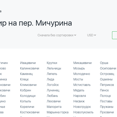
а
ир на пер. Мичурина
Сначала без сортировки
USD
гичин
Ивацевичи
Крупки
Микашевичи
Орша
лово
Калинковичи
Лельчицы
Мозырь
Осиповичи
ск
Каменец
Лепель
Молодечно
Островец
инка
Клецк
Лида
Мосты
Ошмяны
новичи
Климовичи
Логойск
Мстиставль
Петриков
ковичи
Кобрин
Лунинец
Мядель
Пинск
бин
Колодищи
Любань
Наровля
Полоцк
ино
Копыль
Ляховичи
Несвиж
Поставы
ечье
Кореличи
Малорита
Новогрудок
Пружаны
ьва
Костюковичи
Марьина горка
Новолукомль
Пуховичи