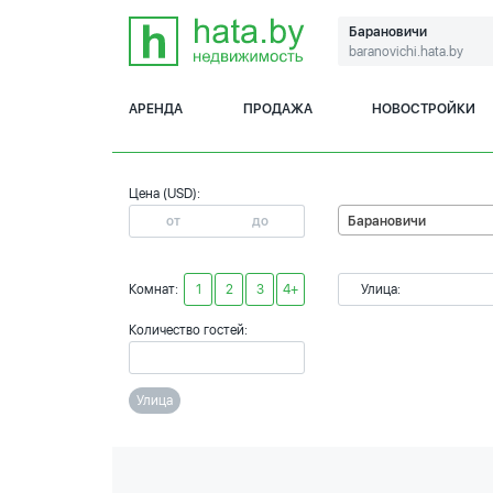
Барановичи
baranovichi.hata.by
АРЕНДА
ПРОДАЖА
НОВОСТРОЙКИ
Цена (USD):
Барановичи
Комнат:
1
2
3
4+
Улица:
Количество гостей:
Улица