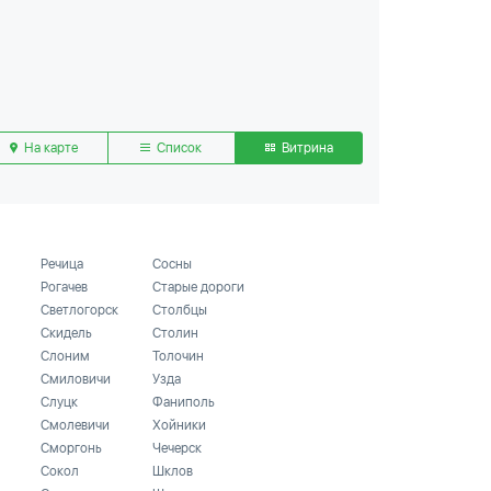
На карте
Список
Витрина
Речица
Сосны
Рогачев
Старые дороги
Светлогорск
Столбцы
Скидель
Столин
Слоним
Толочин
Смиловичи
Узда
Слуцк
Фаниполь
Смолевичи
Хойники
Сморгонь
Чечерск
Сокол
Шклов