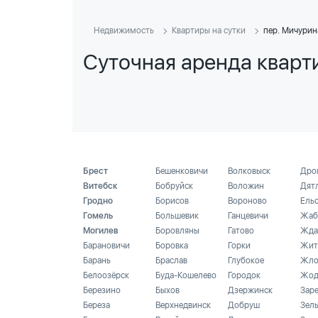
Недвижимость
Квартиры на сутки
пер. Мичурин
Суточная аренда кварт
Брест
Бешенковичи
Волковыск
Дро
Витебск
Бобруйск
Воложин
Дят
Гродно
Борисов
Вороново
Ель
Гомель
Большевик
Ганцевичи
Жаб
Могилев
Боровляны
Гатово
Жда
Барановичи
Боровка
Горки
Жит
Барань
Браслав
Глубокое
Жло
Белоозёрск
Буда-Кошелево
Городок
Жод
Березино
Быхов
Дзержинск
Зар
Береза
Верхнедвинск
Добруш
Зел