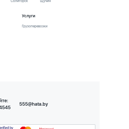
Солигорск
Щучин
Услуги
Грузоперевозки
йте:
555@hata.by
 4545