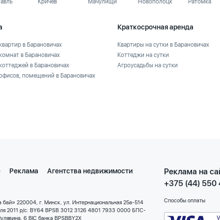
лавль
Кричев
Мачулищи
Новополоцк
Ратомка
а
Краткосрочная аренда
квартир в Барановичах
Квартиры на сутки в Барановичах
комнат в Барановичах
Коттеджи на сутки
коттеджей в Барановичах
Агроусадьбы на сутки
офисов, помещений в Барановичах
е
Реклама
Агентства недвижимости
Реклама на са
+375 (44) 550
Способы оплаты
 бай» 220004, г. Минск, ул. Интернациональная 25а-514
еля 2011 р/с: BY64 BPSB 3012 3126 4801 7933 0000 БПС-
улявина, 6 BIC банка BPSBBY2X