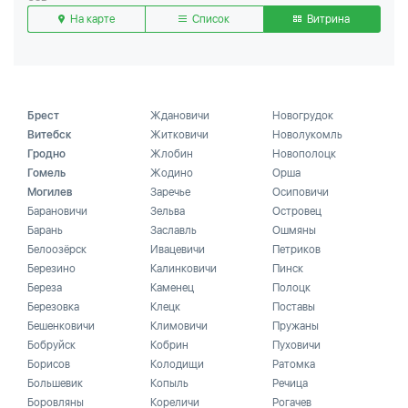
На карте
Список
Витрина
Брест
Ждановичи
Новогрудок
Витебск
Житковичи
Новолукомль
Гродно
Жлобин
Новополоцк
Гомель
Жодино
Орша
Могилев
Заречье
Осиповичи
Барановичи
Зельва
Островец
Барань
Заславль
Ошмяны
Белоозёрск
Ивацевичи
Петриков
Березино
Калинковичи
Пинск
Береза
Каменец
Полоцк
Березовка
Клецк
Поставы
Бешенковичи
Климовичи
Пружаны
Бобруйск
Кобрин
Пуховичи
Борисов
Колодищи
Ратомка
Большевик
Копыль
Речица
Боровляны
Кореличи
Рогачев