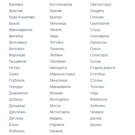
Боровка
Костюковичи
Светлогорск
Браслав
Кричев
Скидель
Буда-Кошелево
Крупки
Слоним
Быхов
Лельчицы
Смиловичи
Верхнедвинск
Лепель
Слуцк
Вилейка
Лида
Смолевичи
Волковыск
Логойск
Сморгонь
Воложин
Лунинец
Сокол
Вороново
Любань
Солигорск
Ганцевичи
Ляховичи
Сосны
Гатово
Малорита
Старые дороги
Горки
Марьина горка
Столбцы
Глубокое
Мачулищи
Столин
Городок
Микашевичи
Толочин
Дзержинск
Мозырь
Узда
Добруш
Молодечно
Фаниполь
Докшицы
Мосты
Хойники
Дрогичин
Мстиставль
Чечерск
Дятлово
Мядель
Шклов
Ельск
Наровля
Щучин
Жабинка
Несвиж