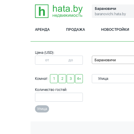
Барановичи
baranovichi.hata.by
АРЕНДА
ПРОДАЖА
НОВОСТРОЙКИ
Цена (USD):
Барановичи
Комнат:
1
2
3
4+
Улица:
Количество гостей:
Улица