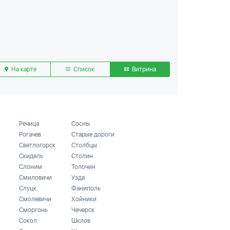
На карте
Список
Витрина
Речица
Сосны
Рогачев
Старые дороги
Светлогорск
Столбцы
Скидель
Столин
Слоним
Толочин
Смиловичи
Узда
Слуцк
Фаниполь
Смолевичи
Хойники
Сморгонь
Чечерск
Сокол
Шклов