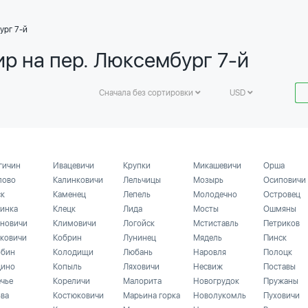
ург 7-й
ир на пер. Люксембург 7-й
Сначала без сортировки
USD
гичин
Ивацевичи
Крупки
Микашевичи
Орша
лово
Калинковичи
Лельчицы
Мозырь
Осиповичи
ск
Каменец
Лепель
Молодечно
Островец
инка
Клецк
Лида
Мосты
Ошмяны
новичи
Климовичи
Логойск
Мстиставль
Петриков
ковичи
Кобрин
Лунинец
Мядель
Пинск
бин
Колодищи
Любань
Наровля
Полоцк
ино
Копыль
Ляховичи
Несвиж
Поставы
ечье
Кореличи
Малорита
Новогрудок
Пружаны
ьва
Костюковичи
Марьина горка
Новолукомль
Пуховичи