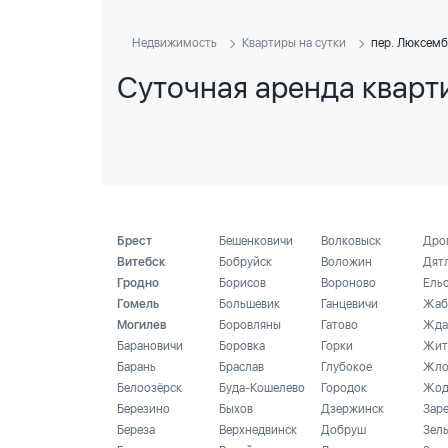
Недвижимость
Квартиры на сутки
пер. Люксемб
Суточная аренда кварт
Брест
Бешенковичи
Волковыск
Дро
Витебск
Бобруйск
Воложин
Дят
Гродно
Борисов
Вороново
Ель
Гомель
Большевик
Ганцевичи
Жаб
Могилев
Боровляны
Гатово
Жда
Барановичи
Боровка
Горки
Жит
Барань
Браслав
Глубокое
Жло
Белоозёрск
Буда-Кошелево
Городок
Жод
Березино
Быхов
Дзержинск
Зар
Береза
Верхнедвинск
Добруш
Зел