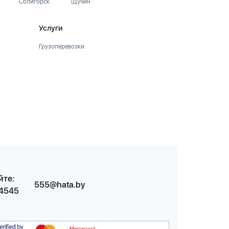
Солигорск
Щучин
Услуги
Грузоперевозки
йте:
555@hata.by
 4545