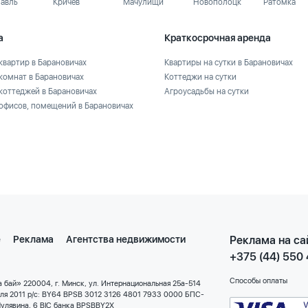
лавль
Кричев
Мачулищи
Новополоцк
Ратомка
а
Краткосрочная аренда
квартир в Барановичах
Квартиры на сутки в Барановичах
комнат в Барановичах
Коттеджи на сутки
коттеджей в Барановичах
Агроусадьбы на сутки
офисов, помещений в Барановичах
е
Реклама
Агентства недвижимости
Реклама на са
+375 (44) 550
Способы оплаты
 бай» 220004, г. Минск, ул. Интернациональная 25а-514
еля 2011 р/с: BY64 BPSB 3012 3126 4801 7933 0000 БПС-
улявина, 6 BIC банка BPSBBY2X