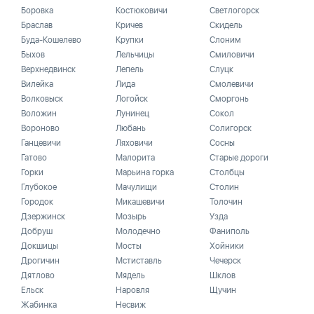
Боровка
Костюковичи
Светлогорск
Браслав
Кричев
Скидель
Буда-Кошелево
Крупки
Слоним
Быхов
Лельчицы
Смиловичи
Верхнедвинск
Лепель
Слуцк
Вилейка
Лида
Смолевичи
Волковыск
Логойск
Сморгонь
Воложин
Лунинец
Сокол
Вороново
Любань
Солигорск
Ганцевичи
Ляховичи
Сосны
Гатово
Малорита
Старые дороги
Горки
Марьина горка
Столбцы
Глубокое
Мачулищи
Столин
Городок
Микашевичи
Толочин
Дзержинск
Мозырь
Узда
Добруш
Молодечно
Фаниполь
Докшицы
Мосты
Хойники
Дрогичин
Мстиставль
Чечерск
Дятлово
Мядель
Шклов
Ельск
Наровля
Щучин
Жабинка
Несвиж