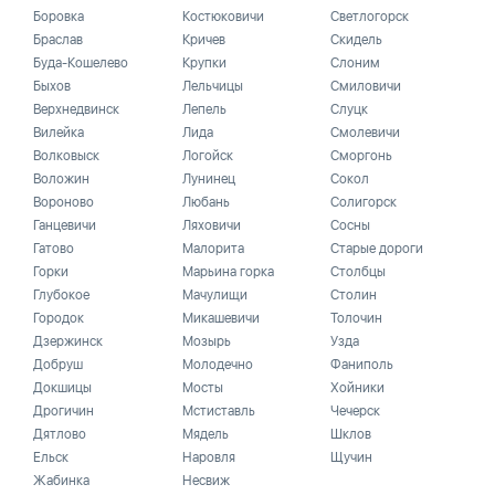
Боровка
Костюковичи
Светлогорск
Браслав
Кричев
Скидель
Буда-Кошелево
Крупки
Слоним
Быхов
Лельчицы
Смиловичи
Верхнедвинск
Лепель
Слуцк
Вилейка
Лида
Смолевичи
Волковыск
Логойск
Сморгонь
Воложин
Лунинец
Сокол
Вороново
Любань
Солигорск
Ганцевичи
Ляховичи
Сосны
Гатово
Малорита
Старые дороги
Горки
Марьина горка
Столбцы
Глубокое
Мачулищи
Столин
Городок
Микашевичи
Толочин
Дзержинск
Мозырь
Узда
Добруш
Молодечно
Фаниполь
Докшицы
Мосты
Хойники
Дрогичин
Мстиставль
Чечерск
Дятлово
Мядель
Шклов
Ельск
Наровля
Щучин
Жабинка
Несвиж