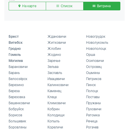
На карте
Список
Витрина
Брест
Ждановичи
Новогрудок
Витебск
Житковичи
Новолукомль
Гродно
Жлобин
Новополоцк
Гомель
Жодино
Орша
Могилев
Заречье
Осиповичи
Барановичи
Зельва
Островец
Барань
Заславль
Ошмяны
Белоозёрск
Ивацевичи
Петриков
Березино
Калинковичи
Пинск
Береза
Каменец
Полоцк
Березовка
Клецк
Поставы
Бешенковичи
Климовичи
Пружаны
Бобруйск
Кобрин
Пуховичи
Борисов
Колодищи
Ратомка
Большевик
Копыль
Речица
Боровляны
Кореличи
Рогачев