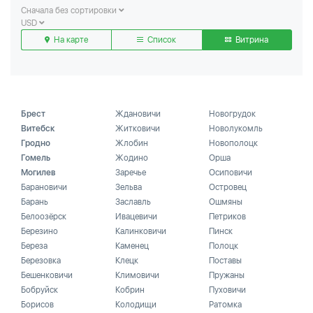
Сначала без сортировки
USD
На карте
Список
Витрина
Брест
Ждановичи
Новогрудок
Витебск
Житковичи
Новолукомль
Гродно
Жлобин
Новополоцк
Гомель
Жодино
Орша
Могилев
Заречье
Осиповичи
Барановичи
Зельва
Островец
Барань
Заславль
Ошмяны
Белоозёрск
Ивацевичи
Петриков
Березино
Калинковичи
Пинск
Береза
Каменец
Полоцк
Березовка
Клецк
Поставы
Бешенковичи
Климовичи
Пружаны
Бобруйск
Кобрин
Пуховичи
Борисов
Колодищи
Ратомка