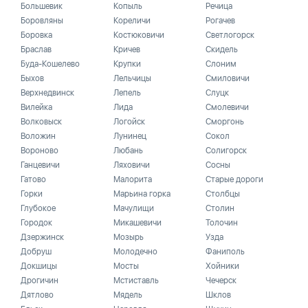
Большевик
Копыль
Речица
Боровляны
Кореличи
Рогачев
Боровка
Костюковичи
Светлогорск
Браслав
Кричев
Скидель
Буда-Кошелево
Крупки
Слоним
Быхов
Лельчицы
Смиловичи
Верхнедвинск
Лепель
Слуцк
Вилейка
Лида
Смолевичи
Волковыск
Логойск
Сморгонь
Воложин
Лунинец
Сокол
Вороново
Любань
Солигорск
Ганцевичи
Ляховичи
Сосны
Гатово
Малорита
Старые дороги
Горки
Марьина горка
Столбцы
Глубокое
Мачулищи
Столин
Городок
Микашевичи
Толочин
Дзержинск
Мозырь
Узда
Добруш
Молодечно
Фаниполь
Докшицы
Мосты
Хойники
Дрогичин
Мстиставль
Чечерск
Дятлово
Мядель
Шклов