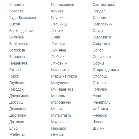
Боровка
Костюковичи
Светлогорск
Браслав
Кричев
Скидель
Буда-Кошелево
Крупки
Слоним
Быхов
Лельчицы
Смиловичи
Верхнедвинск
Лепель
Слуцк
Вилейка
Лида
Смолевичи
Волковыск
Логойск
Сморгонь
Воложин
Лунинец
Сокол
Вороново
Любань
Солигорск
Ганцевичи
Ляховичи
Сосны
Гатово
Малорита
Старые дороги
Горки
Марьина горка
Столбцы
Глубокое
Мачулищи
Столин
Городок
Микашевичи
Толочин
Дзержинск
Мозырь
Узда
Добруш
Молодечно
Фаниполь
Докшицы
Мосты
Хойники
Дрогичин
Мстиставль
Чечерск
Дятлово
Мядель
Шклов
Ельск
Наровля
Щучин
Жабинка
Несвиж