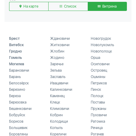
На карте
Список
Витрина
Брест
Ждановичи
Новогрудок
Витебск
Житковичи
Новолукомль
Гродно
Жлобин
Новополоцк
Гомель
Жодино
Орша
Могилев
Заречье
Осиповичи
Барановичи
Зельва
Островец
Барань
Заславль
Ошмяны
Белоозёрск
Ивацевичи
Петриков
Березино
Калинковичи
Пинск
Береза
Каменец
Полоцк
Березовка
Клецк
Поставы
Бешенковичи
Климовичи
Пружаны
Бобруйск
Кобрин
Пуховичи
Борисов
Колодищи
Ратомка
Большевик
Копыль
Речица
Боровляны
Кореличи
Рогачев