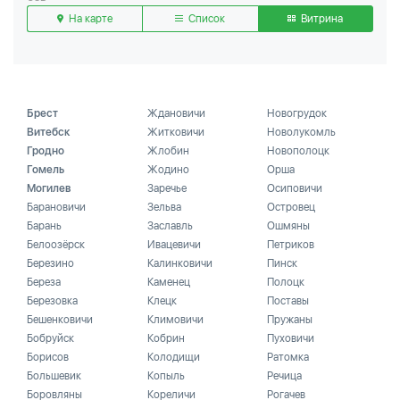
На карте
Список
Витрина
Брест
Ждановичи
Новогрудок
Витебск
Житковичи
Новолукомль
Гродно
Жлобин
Новополоцк
Гомель
Жодино
Орша
Могилев
Заречье
Осиповичи
Барановичи
Зельва
Островец
Барань
Заславль
Ошмяны
Белоозёрск
Ивацевичи
Петриков
Березино
Калинковичи
Пинск
Береза
Каменец
Полоцк
Березовка
Клецк
Поставы
Бешенковичи
Климовичи
Пружаны
Бобруйск
Кобрин
Пуховичи
Борисов
Колодищи
Ратомка
Большевик
Копыль
Речица
Боровляны
Кореличи
Рогачев