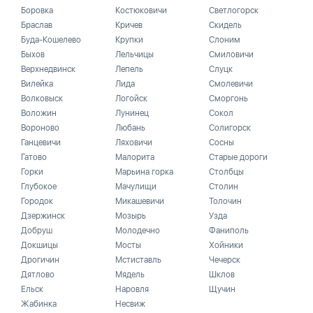
Боровка
Костюковичи
Светлогорск
Браслав
Кричев
Скидель
Буда-Кошелево
Крупки
Слоним
Быхов
Лельчицы
Смиловичи
Верхнедвинск
Лепель
Слуцк
Вилейка
Лида
Смолевичи
Волковыск
Логойск
Сморгонь
Воложин
Лунинец
Сокол
Вороново
Любань
Солигорск
Ганцевичи
Ляховичи
Сосны
Гатово
Малорита
Старые дороги
Горки
Марьина горка
Столбцы
Глубокое
Мачулищи
Столин
Городок
Микашевичи
Толочин
Дзержинск
Мозырь
Узда
Добруш
Молодечно
Фаниполь
Докшицы
Мосты
Хойники
Дрогичин
Мстиставль
Чечерск
Дятлово
Мядель
Шклов
Ельск
Наровля
Щучин
Жабинка
Несвиж