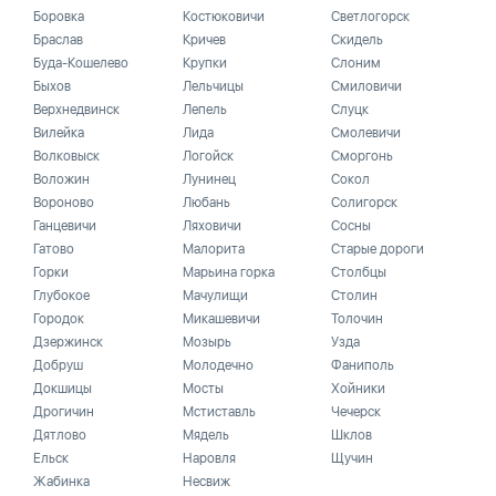
Боровка
Костюковичи
Светлогорск
Браслав
Кричев
Скидель
Буда-Кошелево
Крупки
Слоним
Быхов
Лельчицы
Смиловичи
Верхнедвинск
Лепель
Слуцк
Вилейка
Лида
Смолевичи
Волковыск
Логойск
Сморгонь
Воложин
Лунинец
Сокол
Вороново
Любань
Солигорск
Ганцевичи
Ляховичи
Сосны
Гатово
Малорита
Старые дороги
Горки
Марьина горка
Столбцы
Глубокое
Мачулищи
Столин
Городок
Микашевичи
Толочин
Дзержинск
Мозырь
Узда
Добруш
Молодечно
Фаниполь
Докшицы
Мосты
Хойники
Дрогичин
Мстиставль
Чечерск
Дятлово
Мядель
Шклов
Ельск
Наровля
Щучин
Жабинка
Несвиж