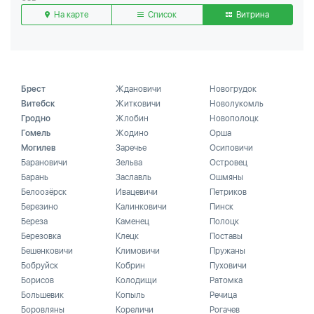
На карте
Список
Витрина
Брест
Ждановичи
Новогрудок
Витебск
Житковичи
Новолукомль
Гродно
Жлобин
Новополоцк
Гомель
Жодино
Орша
Могилев
Заречье
Осиповичи
Барановичи
Зельва
Островец
Барань
Заславль
Ошмяны
Белоозёрск
Ивацевичи
Петриков
Березино
Калинковичи
Пинск
Береза
Каменец
Полоцк
Березовка
Клецк
Поставы
Бешенковичи
Климовичи
Пружаны
Бобруйск
Кобрин
Пуховичи
Борисов
Колодищи
Ратомка
Большевик
Копыль
Речица
Боровляны
Кореличи
Рогачев