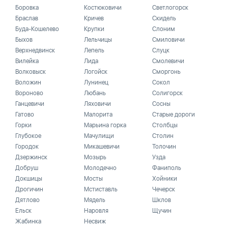
Боровка
Костюковичи
Светлогорск
Браслав
Кричев
Скидель
Буда-Кошелево
Крупки
Слоним
Быхов
Лельчицы
Смиловичи
Верхнедвинск
Лепель
Слуцк
Вилейка
Лида
Смолевичи
Волковыск
Логойск
Сморгонь
Воложин
Лунинец
Сокол
Вороново
Любань
Солигорск
Ганцевичи
Ляховичи
Сосны
Гатово
Малорита
Старые дороги
Горки
Марьина горка
Столбцы
Глубокое
Мачулищи
Столин
Городок
Микашевичи
Толочин
Дзержинск
Мозырь
Узда
Добруш
Молодечно
Фаниполь
Докшицы
Мосты
Хойники
Дрогичин
Мстиставль
Чечерск
Дятлово
Мядель
Шклов
Ельск
Наровля
Щучин
Жабинка
Несвиж