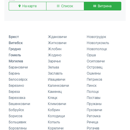
На карте
Список
Витрина
Брест
Ждановичи
Новогрудок
Витебск
Житковичи
Новолукомль
Гродно
Жлобин
Новополоцк
Гомель
Жодино
Орша
Могилев
Заречье
Осиповичи
Барановичи
Зельва
Островец
Барань
Заславль
Ошмяны
Белоозёрск
Ивацевичи
Петриков
Березино
Калинковичи
Пинск
Береза
Каменец
Полоцк
Березовка
Клецк
Поставы
Бешенковичи
Климовичи
Пружаны
Бобруйск
Кобрин
Пуховичи
Борисов
Колодищи
Ратомка
Большевик
Копыль
Речица
Боровляны
Кореличи
Рогачев