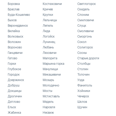
Боровка
Костюковичи
Светлогорск
Браслав
Кричев
Скидель
Буда-Кошелево
Крупки
Слоним
Быхов
Лельчицы
Смиловичи
Верхнедвинск
Лепель
Слуцк
Вилейка
Лида
Смолевичи
Волковыск
Логойск
Сморгонь
Воложин
Лунинец
Сокол
Вороново
Любань
Солигорск
Ганцевичи
Ляховичи
Сосны
Гатово
Малорита
Старые дороги
Горки
Марьина горка
Столбцы
Глубокое
Мачулищи
Столин
Городок
Микашевичи
Толочин
Дзержинск
Мозырь
Узда
Добруш
Молодечно
Фаниполь
Докшицы
Мосты
Хойники
Дрогичин
Мстиставль
Чечерск
Дятлово
Мядель
Шклов
Ельск
Наровля
Щучин
Жабинка
Несвиж