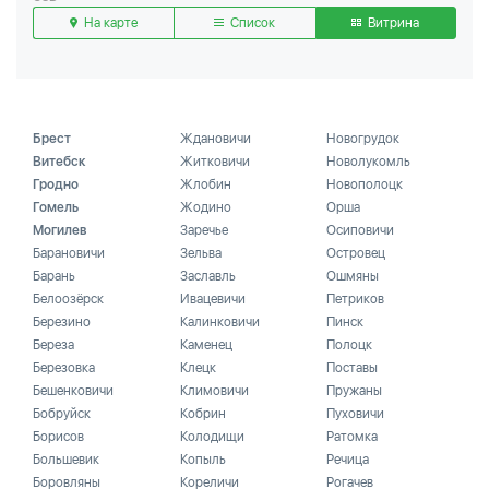
На карте
Список
Витрина
Брест
Ждановичи
Новогрудок
Витебск
Житковичи
Новолукомль
Гродно
Жлобин
Новополоцк
Гомель
Жодино
Орша
Могилев
Заречье
Осиповичи
Барановичи
Зельва
Островец
Барань
Заславль
Ошмяны
Белоозёрск
Ивацевичи
Петриков
Березино
Калинковичи
Пинск
Береза
Каменец
Полоцк
Березовка
Клецк
Поставы
Бешенковичи
Климовичи
Пружаны
Бобруйск
Кобрин
Пуховичи
Борисов
Колодищи
Ратомка
Большевик
Копыль
Речица
Боровляны
Кореличи
Рогачев