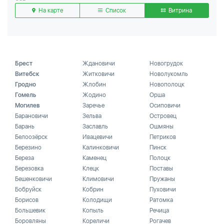
На карте
Список
Витрина
Брест
Ждановичи
Новогрудок
Витебск
Житковичи
Новолукомль
Гродно
Жлобин
Новополоцк
Гомель
Жодино
Орша
Могилев
Заречье
Осиповичи
Барановичи
Зельва
Островец
Барань
Заславль
Ошмяны
Белоозёрск
Ивацевичи
Петриков
Березино
Калинковичи
Пинск
Береза
Каменец
Полоцк
Березовка
Клецк
Поставы
Бешенковичи
Климовичи
Пружаны
Бобруйск
Кобрин
Пуховичи
Борисов
Колодищи
Ратомка
Большевик
Копыль
Речица
Боровляны
Кореличи
Рогачев