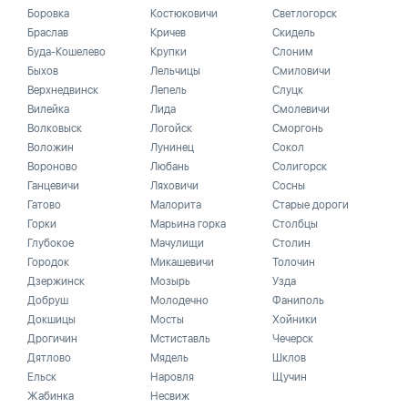
Боровка
Костюковичи
Светлогорск
Браслав
Кричев
Скидель
Буда-Кошелево
Крупки
Слоним
Быхов
Лельчицы
Смиловичи
Верхнедвинск
Лепель
Слуцк
Вилейка
Лида
Смолевичи
Волковыск
Логойск
Сморгонь
Воложин
Лунинец
Сокол
Вороново
Любань
Солигорск
Ганцевичи
Ляховичи
Сосны
Гатово
Малорита
Старые дороги
Горки
Марьина горка
Столбцы
Глубокое
Мачулищи
Столин
Городок
Микашевичи
Толочин
Дзержинск
Мозырь
Узда
Добруш
Молодечно
Фаниполь
Докшицы
Мосты
Хойники
Дрогичин
Мстиставль
Чечерск
Дятлово
Мядель
Шклов
Ельск
Наровля
Щучин
Жабинка
Несвиж