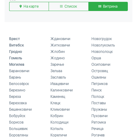
На карте
Список
Витрина
Брест
Ждановичи
Новогрудок
Витебск
Житковичи
Новолукомль
Гродно
Жлобин
Новополоцк
Гомель
Жодино
Орша
Могилев
Заречье
Осиповичи
Барановичи
Зельва
Островец
Барань
Заславль
Ошмяны
Белоозёрск
Ивацевичи
Петриков
Березино
Калинковичи
Пинск
Береза
Каменец
Полоцк
Березовка
Клецк
Поставы
Бешенковичи
Климовичи
Пружаны
Бобруйск
Кобрин
Пуховичи
Борисов
Колодищи
Ратомка
Большевик
Копыль
Речица
Боровляны
Кореличи
Рогачев