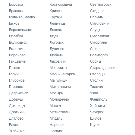
Боровка
Костюковичи
Светлогорск
Браслав
Кричев
Скидель
Буда-Кошелево
Крупки
Слоним
Быхов
Лельчицы
Смиловичи
Верхнедвинск
Лепель
Слуцк
Вилейка
Лида
Смолевичи
Волковыск
Логойск
Сморгонь
Воложин
Лунинец
Сокол
Вороново
Любань
Солигорск
Ганцевичи
Ляховичи
Сосны
Гатово
Малорита
Старые дороги
Горки
Марьина горка
Столбцы
Глубокое
Мачулищи
Столин
Городок
Микашевичи
Толочин
Дзержинск
Мозырь
Узда
Добруш
Молодечно
Фаниполь
Докшицы
Мосты
Хойники
Дрогичин
Мстиставль
Чечерск
Дятлово
Мядель
Шклов
Ельск
Наровля
Щучин
Жабинка
Несвиж