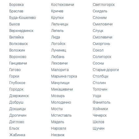
Боровка
Костюковичи
Светлогорск
Браслав
Кричев
Скидель
Буда-Кошелево
Крупки
Слоним
Быхов
Лельчицы
Смиловичи
Верхнедвинск
Лепель
Слуцк
Вилейка
Лида
Смолевичи
Волковыск
Логойск
Сморгонь
Воложин
Лунинец
Сокол
Вороново
Любань
Солигорск
Ганцевичи
Ляховичи
Сосны
Гатово
Малорита
Старые дороги
Горки
Марьина горка
Столбцы
Глубокое
Мачулищи
Столин
Городок
Микашевичи
Толочин
Дзержинск
Мозырь
Узда
Добруш
Молодечно
Фаниполь
Докшицы
Мосты
Хойники
Дрогичин
Мстиставль
Чечерск
Дятлово
Мядель
Шклов
Ельск
Наровля
Щучин
Жабинка
Несвиж