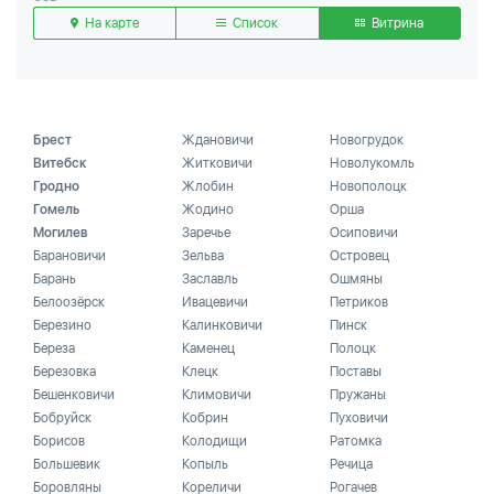
На карте
Список
Витрина
Брест
Ждановичи
Новогрудок
Витебск
Житковичи
Новолукомль
Гродно
Жлобин
Новополоцк
Гомель
Жодино
Орша
Могилев
Заречье
Осиповичи
Барановичи
Зельва
Островец
Барань
Заславль
Ошмяны
Белоозёрск
Ивацевичи
Петриков
Березино
Калинковичи
Пинск
Береза
Каменец
Полоцк
Березовка
Клецк
Поставы
Бешенковичи
Климовичи
Пружаны
Бобруйск
Кобрин
Пуховичи
Борисов
Колодищи
Ратомка
Большевик
Копыль
Речица
Боровляны
Кореличи
Рогачев