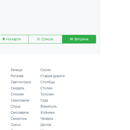
На карте
Список
Витрина
Речица
Сосны
Рогачев
Старые дороги
Светлогорск
Столбцы
Скидель
Столин
Слоним
Толочин
Смиловичи
Узда
Слуцк
Фаниполь
Смолевичи
Хойники
Сморгонь
Чечерск
Сокол
Шклов