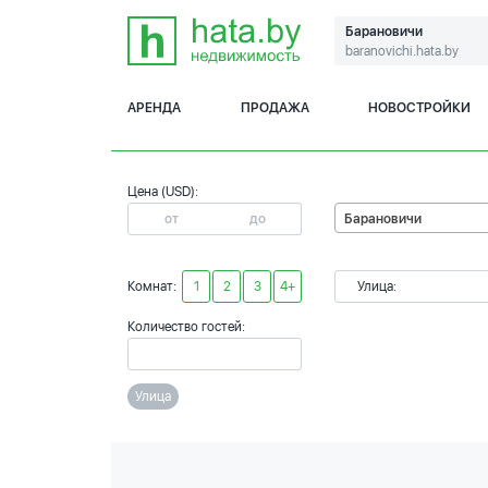
Барановичи
baranovichi.hata.by
АРЕНДА
ПРОДАЖА
НОВОСТРОЙКИ
Цена (USD):
Барановичи
Комнат:
1
2
3
4+
Улица:
Количество гостей:
Улица