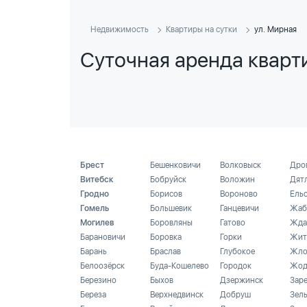
Недвижимость
Квартиры на сутки
ул. Мирная
Суточная аренда кварти
Брест
Бешенковичи
Волковыск
Дро
Витебск
Бобруйск
Воложин
Дят
Гродно
Борисов
Вороново
Ель
Гомель
Большевик
Ганцевичи
Жаб
Могилев
Боровляны
Гатово
Жда
Барановичи
Боровка
Горки
Жит
Барань
Браслав
Глубокое
Жло
Белоозёрск
Буда-Кошелево
Городок
Жод
Березино
Быхов
Дзержинск
Зар
Береза
Верхнедвинск
Добруш
Зел