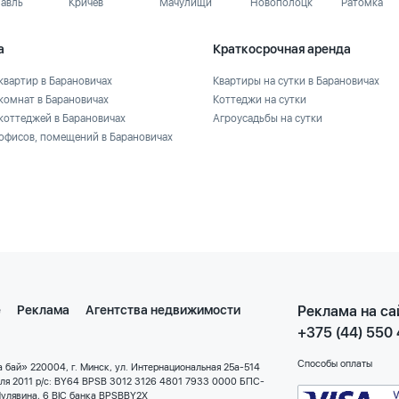
лавль
Кричев
Мачулищи
Новополоцк
Ратомка
а
Краткосрочная аренда
квартир в Барановичах
Квартиры на сутки в Барановичах
комнат в Барановичах
Коттеджи на сутки
коттеджей в Барановичах
Агроусадьбы на сутки
офисов, помещений в Барановичах
е
Реклама
Агентства недвижимости
Реклама на са
+375 (44) 550
Способы оплаты
 бай» 220004, г. Минск, ул. Интернациональная 25а-514
еля 2011 р/с: BY64 BPSB 3012 3126 4801 7933 0000 БПС-
улявина, 6 BIC банка BPSBBY2X