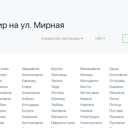
р на ул. Мирная
Сначала без сортировки
USD
гичин
Ивацевичи
Крупки
Микашевичи
Орша
лово
Калинковичи
Лельчицы
Мозырь
Осиповичи
ск
Каменец
Лепель
Молодечно
Островец
инка
Клецк
Лида
Мосты
Ошмяны
новичи
Климовичи
Логойск
Мстиставль
Петриков
ковичи
Кобрин
Лунинец
Мядель
Пинск
бин
Колодищи
Любань
Наровля
Полоцк
ино
Копыль
Ляховичи
Несвиж
Поставы
ечье
Кореличи
Малорита
Новогрудок
Пружаны
ьва
Костюковичи
Марьина горка
Новолукомль
Пуховичи