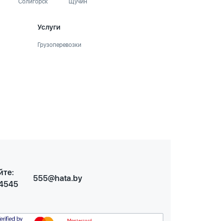
Солигорск
Щучин
Услуги
Грузоперевозки
йте:
555@hata.by
 4545