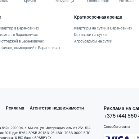
лавль
Кричев
Мачулищи
Новополоцк
Ратомка
а
Краткосрочная аренда
квартир в Барановичах
Квартиры на сутки в Барановичах
комнат в Барановичах
Коттеджи на сутки
коттеджей в Барановичах
Агроусадьбы на сутки
офисов, помещений в Барановичах
е
Реклама
Агентства недвижимости
Реклама на са
+375 (44) 550
Способы оплаты
 бай» 220004, г. Минск, ул. Интернациональная 25а-514
еля 2011 р/с: BY64 BPSB 3012 3126 4801 7933 0000 БПС-
улявина, 6 BIC банка BPSBBY2X