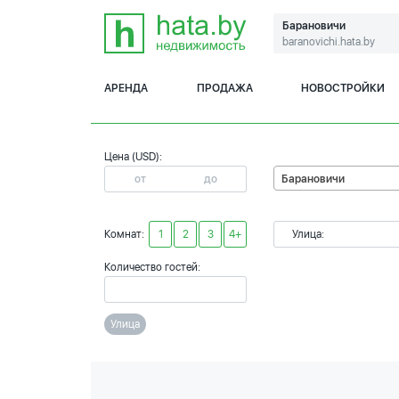
Барановичи
baranovichi.hata.by
АРЕНДА
ПРОДАЖА
НОВОСТРОЙКИ
Цена (USD):
Барановичи
Комнат:
1
2
3
4+
Улица:
Количество гостей:
Улица