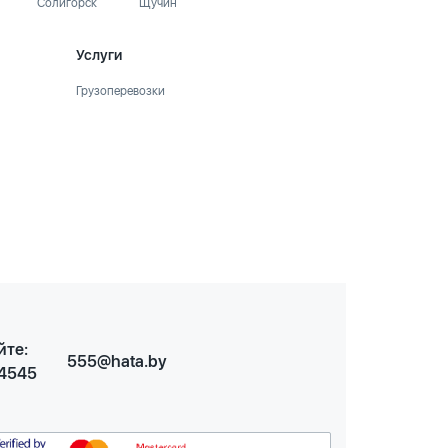
Солигорск
Щучин
Услуги
Грузоперевозки
йте:
555@hata.by
 4545