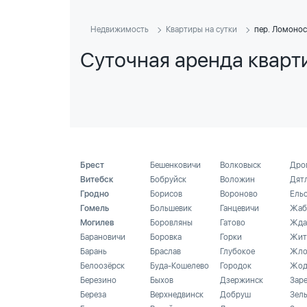
Недвижимость
Квартиры на сутки
пер. Ломонос
Суточная аренда кварти
Брест
Бешенковичи
Волковыск
Дро
Витебск
Бобруйск
Воложин
Дят
Гродно
Борисов
Вороново
Ель
Гомель
Большевик
Ганцевичи
Жаб
Могилев
Боровляны
Гатово
Жда
Барановичи
Боровка
Горки
Жит
Барань
Браслав
Глубокое
Жло
Белоозёрск
Буда-Кошелево
Городок
Жод
Березино
Быхов
Дзержинск
Зар
Береза
Верхнедвинск
Добруш
Зел