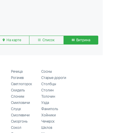
На карте
Список
Витрина
Речица
Сосны
Рогачев
Старые дороги
Светлогорск
Столбцы
Скидель
Столин
Слоним
Толочин
Смиловичи
Узда
Слуцк
Фаниполь
Смолевичи
Хойники
Сморгонь
Чечерск
Сокол
Шклов