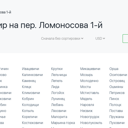
ова 1-й
р на пер. Ломоносова 1-й
Сначала без сортировки
USD
гичин
Ивацевичи
Крупки
Микашевичи
Орша
лово
Калинковичи
Лельчицы
Мозырь
Осиповичи
ск
Каменец
Лепель
Молодечно
Островец
инка
Клецк
Лида
Мосты
Ошмяны
новичи
Климовичи
Логойск
Мстиставль
Петриков
ковичи
Кобрин
Лунинец
Мядель
Пинск
бин
Колодищи
Любань
Наровля
Полоцк
ино
Копыль
Ляховичи
Несвиж
Поставы
ечье
Кореличи
Малорита
Новогрудок
Пружаны
ьва
Костюковичи
Марьина горка
Новолукомль
Пуховичи