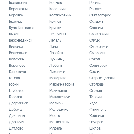
Большевик
Копыль
Речица
Боровляны
Кореличи
Рогачев
Боровка
Костюковичи
Светлогорск
Браслав
Кричев
Скидель
Буда-Кошелево
Крупки
Слоним
Быхов
Лельчицы
Смиловичи
Верхнедвинск
Лепель
Слуцк
Вилейка
Лида
Смолевичи
Волковыск
Логойск
Сморгонь
Воложин
Лунинец
Сокол
Вороново
Любань
Солигорск
Ганцевичи
Ляховичи
Сосны
Гатово
Малорита
Старые дороги
Горки
Марьина горка
Столбцы
Глубокое
Мачулищи
Столин
Городок
Микашевичи
Толочин
Дзержинск
Мозырь
Узда
Добруш
Молодечно
Фаниполь
Докшицы
Мосты
Хойники
Дрогичин
Мстиставль
Чечерск
Дятлово
Мядель
Шклов