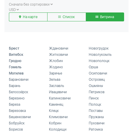
Сначала без сортировки
USD
На карте
Список
Витрина
Брест
Ждановичи
Новогрудок
Витебск
Житковичи
Новолукомль
Гродно
Жлобин
Новополоцк
Гомель
Жодино
Орша
Могилев
Заречье
Осиповичи
Барановичи
Зельва
Островец
Барань
Заславль
Ошмяны
Белоозёрск
Ивацевичи
Петриков
Березино
Калинковичи
Пинск
Береза
Каменец
Полоцк
Березовка
Клецк
Поставы
Бешенковичи
Климовичи
Пружаны
Бобруйск
Кобрин
Пуховичи
Борисов
Колодищи
Ратомка