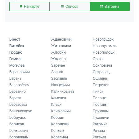
На карте
Список
Витрина
Брест
Ждановичи
Новогрудок
Витебск
Житковичи
Новолукомль
Гродно
Жлобин
Новополоцк
Гомель
Жодино
Орша
Могилев
Заречье
Осиповичи
Барановичи
Зельва
Островец
Барань
Заславль
Ошмяны
Белоозёрск
Ивацевичи
Петриков
Березино
Калинковичи
Пинск
Береза
Каменец
Полоцк
Березовка
Клецк
Поставы
Бешенковичи
Климовичи
Пружаны
Бобруйск
Кобрин
Пуховичи
Борисов
Колодищи
Ратомка
Большевик
Копыль
Речица
Боровляны
Кореличи
Рогачев