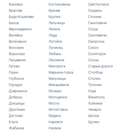
Боровка
Костюковичи
Светлогорск
Браслав
Кричев
Скидель
Буда-Кошелево
Крупки
Слоним
Быхов
Лельчицы
Смиловичи
Верхнедвинск
Лепель
Слуцк
Вилейка
Лида
Смолевичи
Волковыск
Логойск
Сморгонь
Воложин
Лунинец
Сокол
Вороново
Любань
Солигорск
Ганцевичи
Ляховичи
Сосны
Гатово
Малорита
Старые дороги
Горки
Марьина горка
Столбцы
Глубокое
Мачулищи
Столин
Городок
Микашевичи
Толочин
Дзержинск
Мозырь
Узда
Добруш
Молодечно
Фаниполь
Докшицы
Мосты
Хойники
Дрогичин
Мстиставль
Чечерск
Дятлово
Мядель
Шклов
Ельск
Наровля
Щучин
Жабинка
Несвиж