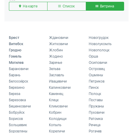
На карте
Список
Витрина
Брест
Ждановичи
Новогрудок
Витебск
Житковичи
Новолукомль
Гродно
Жлобин
Новополоцк
Гомель
Жодино
Орша
Могилев
Заречье
Осиповичи
Барановичи
Зельва
Островец
Барань
Заславль
Ошмяны
Белоозёрск
Ивацевичи
Петриков
Березино
Калинковичи
Пинск
Береза
Каменец
Полоцк
Березовка
Клецк
Поставы
Бешенковичи
Климовичи
Пружаны
Бобруйск
Кобрин
Пуховичи
Борисов
Колодищи
Ратомка
Большевик
Копыль
Речица
Боровляны
Кореличи
Рогачев