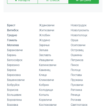
На карте
Список
Витрина
Брест
Ждановичи
Новогрудок
Витебск
Житковичи
Новолукомль
Гродно
Жлобин
Новополоцк
Гомель
Жодино
Орша
Могилев
Заречье
Осиповичи
Барановичи
Зельва
Островец
Барань
Заславль
Ошмяны
Белоозёрск
Ивацевичи
Петриков
Березино
Калинковичи
Пинск
Береза
Каменец
Полоцк
Березовка
Клецк
Поставы
Бешенковичи
Климовичи
Пружаны
Бобруйск
Кобрин
Пуховичи
Борисов
Колодищи
Ратомка
Большевик
Копыль
Речица
Боровляны
Кореличи
Рогачев
Боровка
Костюковичи
Светлогорск