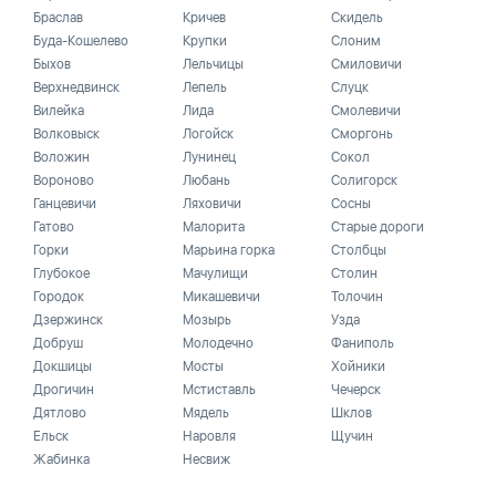
Браслав
Кричев
Скидель
Буда-Кошелево
Крупки
Слоним
Быхов
Лельчицы
Смиловичи
Верхнедвинск
Лепель
Слуцк
Вилейка
Лида
Смолевичи
Волковыск
Логойск
Сморгонь
Воложин
Лунинец
Сокол
Вороново
Любань
Солигорск
Ганцевичи
Ляховичи
Сосны
Гатово
Малорита
Старые дороги
Горки
Марьина горка
Столбцы
Глубокое
Мачулищи
Столин
Городок
Микашевичи
Толочин
Дзержинск
Мозырь
Узда
Добруш
Молодечно
Фаниполь
Докшицы
Мосты
Хойники
Дрогичин
Мстиставль
Чечерск
Дятлово
Мядель
Шклов
Ельск
Наровля
Щучин
Жабинка
Несвиж