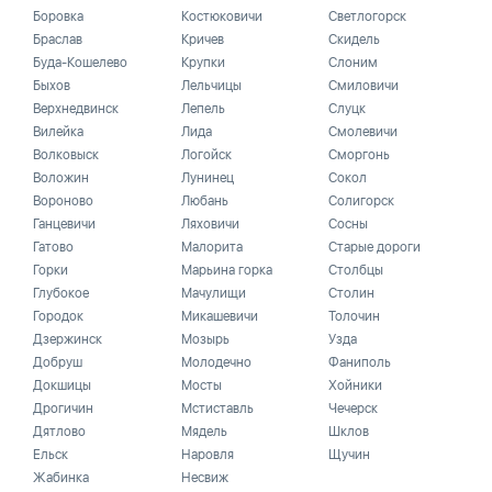
Боровка
Костюковичи
Светлогорск
Браслав
Кричев
Скидель
Буда-Кошелево
Крупки
Слоним
Быхов
Лельчицы
Смиловичи
Верхнедвинск
Лепель
Слуцк
Вилейка
Лида
Смолевичи
Волковыск
Логойск
Сморгонь
Воложин
Лунинец
Сокол
Вороново
Любань
Солигорск
Ганцевичи
Ляховичи
Сосны
Гатово
Малорита
Старые дороги
Горки
Марьина горка
Столбцы
Глубокое
Мачулищи
Столин
Городок
Микашевичи
Толочин
Дзержинск
Мозырь
Узда
Добруш
Молодечно
Фаниполь
Докшицы
Мосты
Хойники
Дрогичин
Мстиставль
Чечерск
Дятлово
Мядель
Шклов
Ельск
Наровля
Щучин
Жабинка
Несвиж