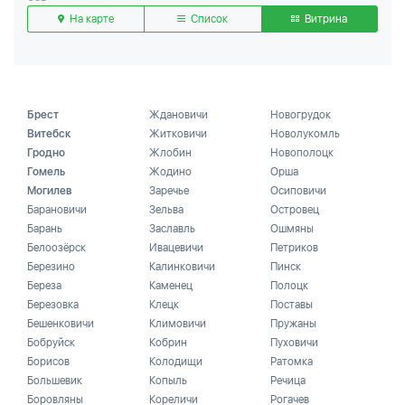
На карте
Список
Витрина
Брест
Ждановичи
Новогрудок
Витебск
Житковичи
Новолукомль
Гродно
Жлобин
Новополоцк
Гомель
Жодино
Орша
Могилев
Заречье
Осиповичи
Барановичи
Зельва
Островец
Барань
Заславль
Ошмяны
Белоозёрск
Ивацевичи
Петриков
Березино
Калинковичи
Пинск
Береза
Каменец
Полоцк
Березовка
Клецк
Поставы
Бешенковичи
Климовичи
Пружаны
Бобруйск
Кобрин
Пуховичи
Борисов
Колодищи
Ратомка
Большевик
Копыль
Речица
Боровляны
Кореличи
Рогачев