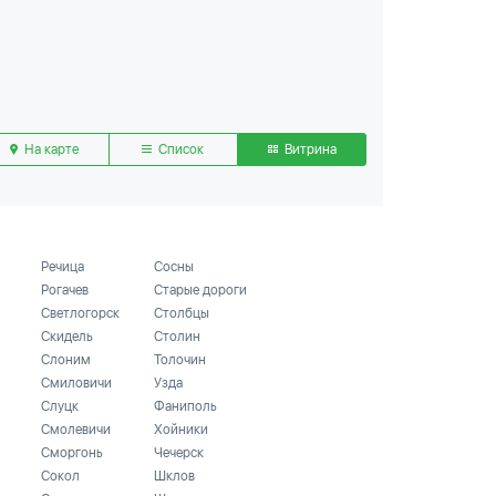
На карте
Список
Витрина
Речица
Сосны
Рогачев
Старые дороги
Светлогорск
Столбцы
Скидель
Столин
Слоним
Толочин
Смиловичи
Узда
Слуцк
Фаниполь
Смолевичи
Хойники
Сморгонь
Чечерск
Сокол
Шклов