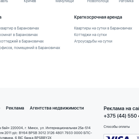
лавль
Кричев
Мачулищи
Новополоцк
Ратомка
а
Краткосрочная аренда
квартир в Барановичах
Квартиры на сутки в Барановичах
комнат в Барановичах
Коттеджи на сутки
коттеджей в Барановичах
Агроусадьбы на сутки
офисов, помещений в Барановичах
е
Реклама
Агентства недвижимости
Реклама на са
+375 (44) 550
Способы оплаты
 бай» 220004, г. Минск, ул. Интернациональная 25а-514
еля 2011 р/с: BY64 BPSB 3012 3126 4801 7933 0000 БПС-
улявина, 6 BIC банка BPSBBY2X