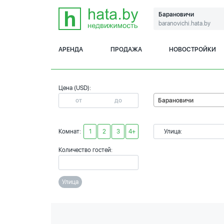
Барановичи
baranovichi.hata.by
АРЕНДА
ПРОДАЖА
НОВОСТРОЙКИ
Цена (USD):
Барановичи
Комнат:
1
2
3
4+
Улица:
Количество гостей:
Улица