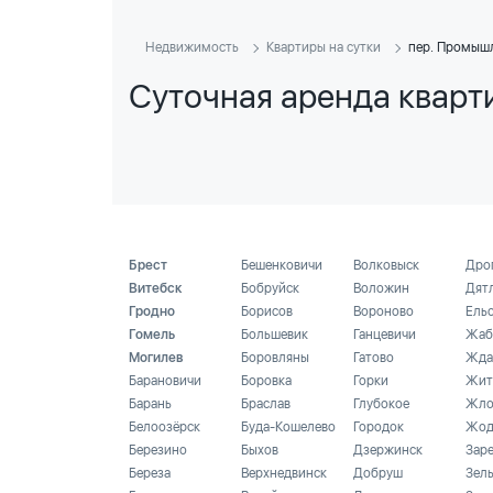
Недвижимость
Квартиры на сутки
пер. Промыш
Суточная аренда кварт
Брест
Бешенковичи
Волковыск
Дро
Витебск
Бобруйск
Воложин
Дят
Гродно
Борисов
Вороново
Ель
Гомель
Большевик
Ганцевичи
Жаб
Могилев
Боровляны
Гатово
Жда
Барановичи
Боровка
Горки
Жит
Барань
Браслав
Глубокое
Жло
Белоозёрск
Буда-Кошелево
Городок
Жод
Березино
Быхов
Дзержинск
Зар
Береза
Верхнедвинск
Добруш
Зел