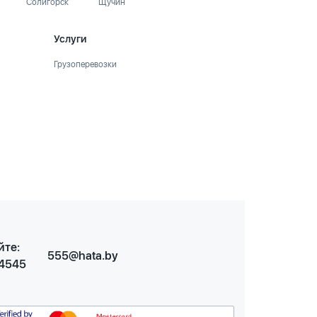
Солигорск
Щучин
Услуги
Грузоперевозки
йте:
555@hata.by
 4545