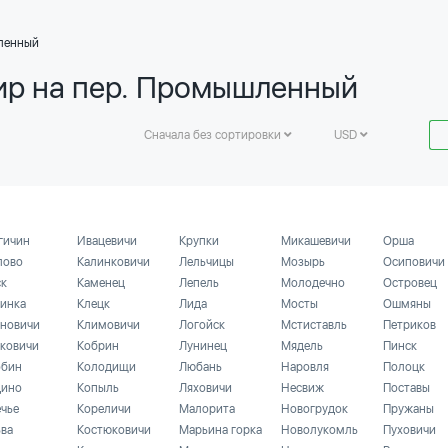
ленный
ир на пер. Промышленный
Сначала без сортировки
USD
гичин
Ивацевичи
Крупки
Микашевичи
Орша
лово
Калинковичи
Лельчицы
Мозырь
Осиповичи
ск
Каменец
Лепель
Молодечно
Островец
инка
Клецк
Лида
Мосты
Ошмяны
новичи
Климовичи
Логойск
Мстиставль
Петриков
ковичи
Кобрин
Лунинец
Мядель
Пинск
бин
Колодищи
Любань
Наровля
Полоцк
ино
Копыль
Ляховичи
Несвиж
Поставы
ечье
Кореличи
Малорита
Новогрудок
Пружаны
ьва
Костюковичи
Марьина горка
Новолукомль
Пуховичи