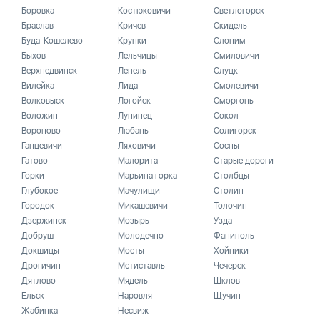
Боровка
Костюковичи
Светлогорск
Браслав
Кричев
Скидель
Буда-Кошелево
Крупки
Слоним
Быхов
Лельчицы
Смиловичи
Верхнедвинск
Лепель
Слуцк
Вилейка
Лида
Смолевичи
Волковыск
Логойск
Сморгонь
Воложин
Лунинец
Сокол
Вороново
Любань
Солигорск
Ганцевичи
Ляховичи
Сосны
Гатово
Малорита
Старые дороги
Горки
Марьина горка
Столбцы
Глубокое
Мачулищи
Столин
Городок
Микашевичи
Толочин
Дзержинск
Мозырь
Узда
Добруш
Молодечно
Фаниполь
Докшицы
Мосты
Хойники
Дрогичин
Мстиставль
Чечерск
Дятлово
Мядель
Шклов
Ельск
Наровля
Щучин
Жабинка
Несвиж