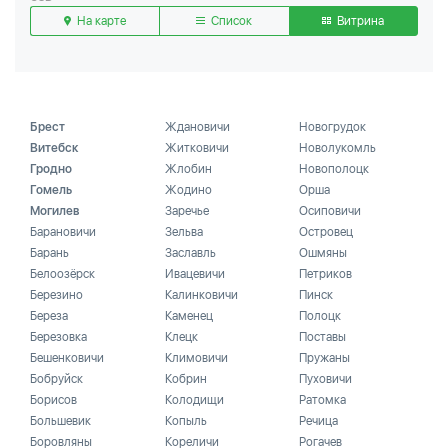
На карте
Список
Витрина
Брест
Ждановичи
Новогрудок
Витебск
Житковичи
Новолукомль
Гродно
Жлобин
Новополоцк
Гомель
Жодино
Орша
Могилев
Заречье
Осиповичи
Барановичи
Зельва
Островец
Барань
Заславль
Ошмяны
Белоозёрск
Ивацевичи
Петриков
Березино
Калинковичи
Пинск
Береза
Каменец
Полоцк
Березовка
Клецк
Поставы
Бешенковичи
Климовичи
Пружаны
Бобруйск
Кобрин
Пуховичи
Борисов
Колодищи
Ратомка
Большевик
Копыль
Речица
Боровляны
Кореличи
Рогачев