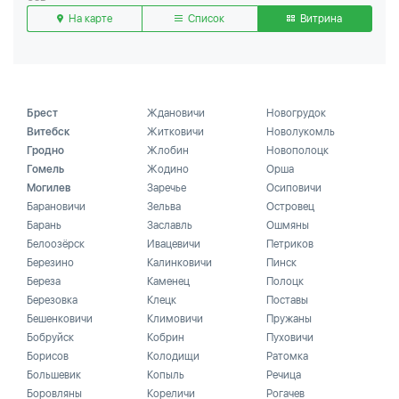
На карте
Список
Витрина
Брест
Ждановичи
Новогрудок
Витебск
Житковичи
Новолукомль
Гродно
Жлобин
Новополоцк
Гомель
Жодино
Орша
Могилев
Заречье
Осиповичи
Барановичи
Зельва
Островец
Барань
Заславль
Ошмяны
Белоозёрск
Ивацевичи
Петриков
Березино
Калинковичи
Пинск
Береза
Каменец
Полоцк
Березовка
Клецк
Поставы
Бешенковичи
Климовичи
Пружаны
Бобруйск
Кобрин
Пуховичи
Борисов
Колодищи
Ратомка
Большевик
Копыль
Речица
Боровляны
Кореличи
Рогачев