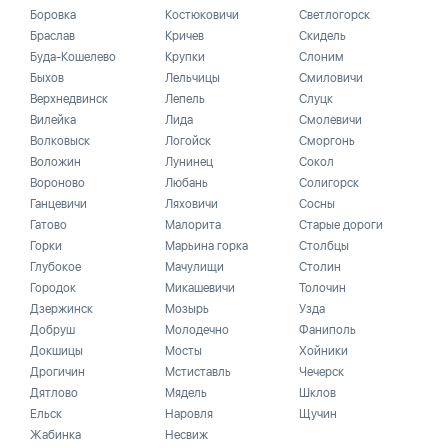
Боровка
Костюковичи
Светлогорск
Браслав
Кричев
Скидель
Буда-Кошелево
Крупки
Слоним
Быхов
Лельчицы
Смиловичи
Верхнедвинск
Лепель
Слуцк
Вилейка
Лида
Смолевичи
Волковыск
Логойск
Сморгонь
Воложин
Лунинец
Сокол
Вороново
Любань
Солигорск
Ганцевичи
Ляховичи
Сосны
Гатово
Малорита
Старые дороги
Горки
Марьина горка
Столбцы
Глубокое
Мачулищи
Столин
Городок
Микашевичи
Толочин
Дзержинск
Мозырь
Узда
Добруш
Молодечно
Фаниполь
Докшицы
Мосты
Хойники
Дрогичин
Мстиставль
Чечерск
Дятлово
Мядель
Шклов
Ельск
Наровля
Щучин
Жабинка
Несвиж