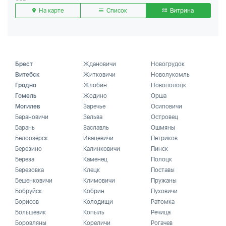
На карте
Список
Витрина
Брест
Ждановичи
Новогрудок
Витебск
Житковичи
Новолукомль
Гродно
Жлобин
Новополоцк
Гомель
Жодино
Орша
Могилев
Заречье
Осиповичи
Барановичи
Зельва
Островец
Барань
Заславль
Ошмяны
Белоозёрск
Ивацевичи
Петриков
Березино
Калинковичи
Пинск
Береза
Каменец
Полоцк
Березовка
Клецк
Поставы
Бешенковичи
Климовичи
Пружаны
Бобруйск
Кобрин
Пуховичи
Борисов
Колодищи
Ратомка
Большевик
Копыль
Речица
Боровляны
Кореличи
Рогачев