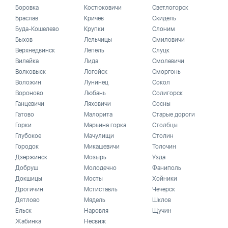
Боровка
Костюковичи
Светлогорск
Браслав
Кричев
Скидель
Буда-Кошелево
Крупки
Слоним
Быхов
Лельчицы
Смиловичи
Верхнедвинск
Лепель
Слуцк
Вилейка
Лида
Смолевичи
Волковыск
Логойск
Сморгонь
Воложин
Лунинец
Сокол
Вороново
Любань
Солигорск
Ганцевичи
Ляховичи
Сосны
Гатово
Малорита
Старые дороги
Горки
Марьина горка
Столбцы
Глубокое
Мачулищи
Столин
Городок
Микашевичи
Толочин
Дзержинск
Мозырь
Узда
Добруш
Молодечно
Фаниполь
Докшицы
Мосты
Хойники
Дрогичин
Мстиставль
Чечерск
Дятлово
Мядель
Шклов
Ельск
Наровля
Щучин
Жабинка
Несвиж