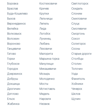
Боровка
Костюковичи
Светлогорск
Браслав
Кричев
Скидель
Буда-Кошелево
Крупки
Слоним
Быхов
Лельчицы
Смиловичи
Верхнедвинск
Лепель
Слуцк
Вилейка
Лида
Смолевичи
Волковыск
Логойск
Сморгонь
Воложин
Лунинец
Сокол
Вороново
Любань
Солигорск
Ганцевичи
Ляховичи
Сосны
Гатово
Малорита
Старые дороги
Горки
Марьина горка
Столбцы
Глубокое
Мачулищи
Столин
Городок
Микашевичи
Толочин
Дзержинск
Мозырь
Узда
Добруш
Молодечно
Фаниполь
Докшицы
Мосты
Хойники
Дрогичин
Мстиставль
Чечерск
Дятлово
Мядель
Шклов
Ельск
Наровля
Щучин
Жабинка
Несвиж