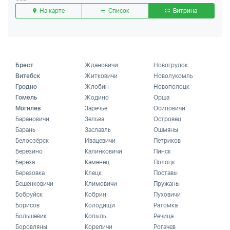
На карте
Список
Витрина
Брест
Ждановичи
Новогрудок
Витебск
Житковичи
Новолукомль
Гродно
Жлобин
Новополоцк
Гомель
Жодино
Орша
Могилев
Заречье
Осиповичи
Барановичи
Зельва
Островец
Барань
Заславль
Ошмяны
Белоозёрск
Ивацевичи
Петриков
Березино
Калинковичи
Пинск
Береза
Каменец
Полоцк
Березовка
Клецк
Поставы
Бешенковичи
Климовичи
Пружаны
Бобруйск
Кобрин
Пуховичи
Борисов
Колодищи
Ратомка
Большевик
Копыль
Речица
Боровляны
Кореличи
Рогачев