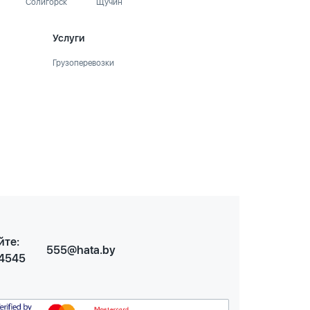
Солигорск
Щучин
Услуги
Грузоперевозки
йте:
555@hata.by
 4545