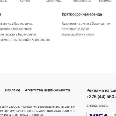
лавль
Кричев
Мачулищи
Новополоцк
Ратомка
а
Краткосрочная аренда
квартир в Барановичах
Квартиры на сутки в Барановичах
комнат в Барановичах
Коттеджи на сутки
коттеджей в Барановичах
Агроусадьбы на сутки
офисов, помещений в Барановичах
е
Реклама
Агентства недвижимости
Реклама на са
+375 (44) 550
Способы оплаты
 бай» 220004, г. Минск, ул. Интернациональная 25а-514
еля 2011 р/с: BY64 BPSB 3012 3126 4801 7933 0000 БПС-
улявина, 6 BIC банка BPSBBY2X