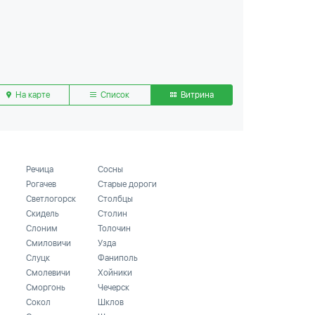
На карте
Список
Витрина
Речица
Сосны
Рогачев
Старые дороги
Светлогорск
Столбцы
Скидель
Столин
Слоним
Толочин
Смиловичи
Узда
Слуцк
Фаниполь
Смолевичи
Хойники
Сморгонь
Чечерск
Сокол
Шклов