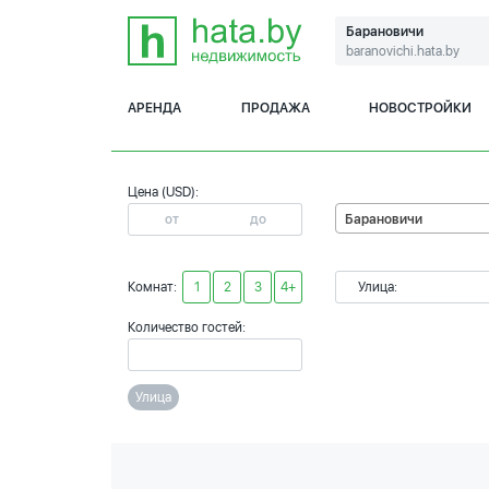
Барановичи
baranovichi.hata.by
АРЕНДА
ПРОДАЖА
НОВОСТРОЙКИ
Цена (USD):
Барановичи
Комнат:
1
2
3
4+
Улица:
Количество гостей:
Улица