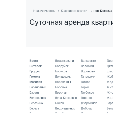
Недвижимость
Квартиры на сутки
пос. Казарма
Суточная аренда кварт
Брест
Бешенковичи
Волковыск
Дро
Витебск
Бобруйск
Воложин
Дят
Гродно
Борисов
Вороново
Ель
Гомель
Большевик
Ганцевичи
Жаб
Могилев
Боровляны
Гатово
Жда
Барановичи
Боровка
Горки
Жит
Барань
Браслав
Глубокое
Жло
Белоозёрск
Буда-Кошелево
Городок
Жод
Березино
Быхов
Дзержинск
Зар
Береза
Верхнедвинск
Добруш
Зел