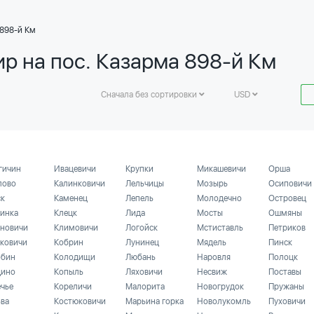
 898-й Км
ир на пос. Казарма 898-й Км
Сначала без сортировки
USD
гичин
Ивацевичи
Крупки
Микашевичи
Орша
лово
Калинковичи
Лельчицы
Мозырь
Осиповичи
ск
Каменец
Лепель
Молодечно
Островец
инка
Клецк
Лида
Мосты
Ошмяны
новичи
Климовичи
Логойск
Мстиставль
Петриков
ковичи
Кобрин
Лунинец
Мядель
Пинск
бин
Колодищи
Любань
Наровля
Полоцк
ино
Копыль
Ляховичи
Несвиж
Поставы
ечье
Кореличи
Малорита
Новогрудок
Пружаны
ьва
Костюковичи
Марьина горка
Новолукомль
Пуховичи