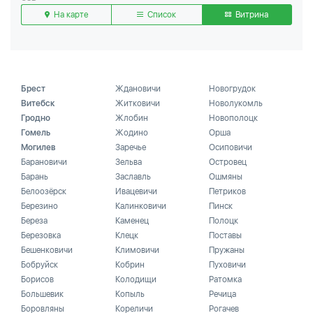
На карте
Список
Витрина
Брест
Ждановичи
Новогрудок
Витебск
Житковичи
Новолукомль
Гродно
Жлобин
Новополоцк
Гомель
Жодино
Орша
Могилев
Заречье
Осиповичи
Барановичи
Зельва
Островец
Барань
Заславль
Ошмяны
Белоозёрск
Ивацевичи
Петриков
Березино
Калинковичи
Пинск
Береза
Каменец
Полоцк
Березовка
Клецк
Поставы
Бешенковичи
Климовичи
Пружаны
Бобруйск
Кобрин
Пуховичи
Борисов
Колодищи
Ратомка
Большевик
Копыль
Речица
Боровляны
Кореличи
Рогачев