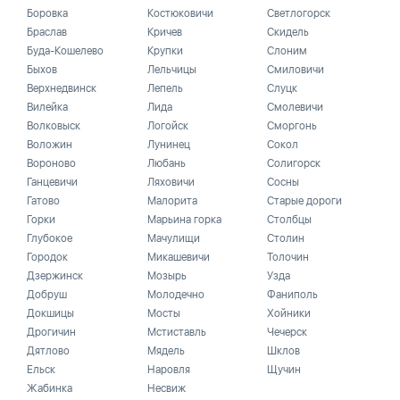
Боровка
Костюковичи
Светлогорск
Браслав
Кричев
Скидель
Буда-Кошелево
Крупки
Слоним
Быхов
Лельчицы
Смиловичи
Верхнедвинск
Лепель
Слуцк
Вилейка
Лида
Смолевичи
Волковыск
Логойск
Сморгонь
Воложин
Лунинец
Сокол
Вороново
Любань
Солигорск
Ганцевичи
Ляховичи
Сосны
Гатово
Малорита
Старые дороги
Горки
Марьина горка
Столбцы
Глубокое
Мачулищи
Столин
Городок
Микашевичи
Толочин
Дзержинск
Мозырь
Узда
Добруш
Молодечно
Фаниполь
Докшицы
Мосты
Хойники
Дрогичин
Мстиставль
Чечерск
Дятлово
Мядель
Шклов
Ельск
Наровля
Щучин
Жабинка
Несвиж