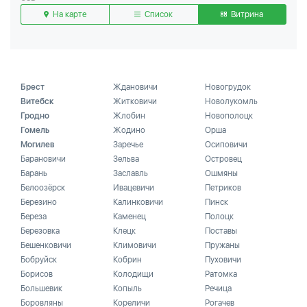
На карте
Список
Витрина
Брест
Ждановичи
Новогрудок
Витебск
Житковичи
Новолукомль
Гродно
Жлобин
Новополоцк
Гомель
Жодино
Орша
Могилев
Заречье
Осиповичи
Барановичи
Зельва
Островец
Барань
Заславль
Ошмяны
Белоозёрск
Ивацевичи
Петриков
Березино
Калинковичи
Пинск
Береза
Каменец
Полоцк
Березовка
Клецк
Поставы
Бешенковичи
Климовичи
Пружаны
Бобруйск
Кобрин
Пуховичи
Борисов
Колодищи
Ратомка
Большевик
Копыль
Речица
Боровляны
Кореличи
Рогачев