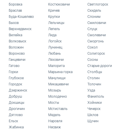
Боровка
Костюковичи
Светлогорск
Браслав
Кричев
Скидель
Буда-Кошелево
Крупки
Слоним
Быхов
Лельчицы
Смиловичи
Верхнедвинск
Лепель
Слуцк
Вилейка
Лида
Смолевичи
Волковыск
Логойск
Сморгонь
Воложин
Лунинец
Сокол
Вороново
Любань
Солигорск
Ганцевичи
Ляховичи
Сосны
Гатово
Малорита
Старые дороги
Горки
Марьина горка
Столбцы
Глубокое
Мачулищи
Столин
Городок
Микашевичи
Толочин
Дзержинск
Мозырь
Узда
Добруш
Молодечно
Фаниполь
Докшицы
Мосты
Хойники
Дрогичин
Мстиставль
Чечерск
Дятлово
Мядель
Шклов
Ельск
Наровля
Щучин
Жабинка
Несвиж