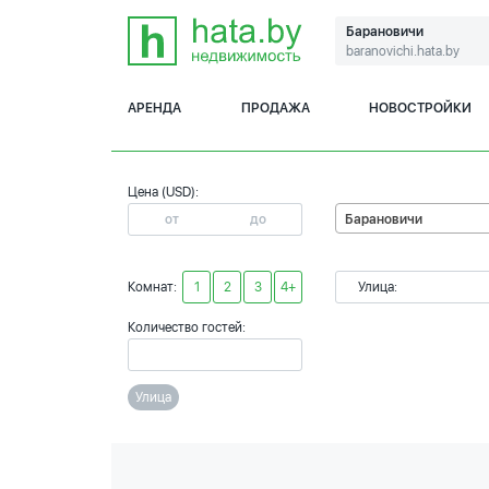
Барановичи
baranovichi.hata.by
АРЕНДА
ПРОДАЖА
НОВОСТРОЙКИ
Цена (USD):
Барановичи
Комнат:
1
2
3
4+
Улица:
Количество гостей:
Улица