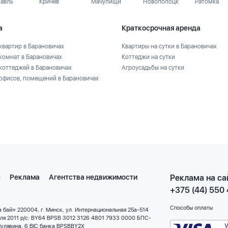
лавль
Кричев
Мачулищи
Новополоцк
Ратомка
а
Краткосрочная аренда
квартир в Барановичах
Квартиры на сутки в Барановичах
комнат в Барановичах
Коттеджи на сутки
коттеджей в Барановичах
Агроусадьбы на сутки
офисов, помещений в Барановичах
е
Реклама
Агентства недвижимости
Реклама на са
+375 (44) 550
Способы оплаты
 бай» 220004, г. Минск, ул. Интернациональная 25а-514
еля 2011 р/с: BY64 BPSB 3012 3126 4801 7933 0000 БПС-
улявина, 6 BIC банка BPSBBY2X