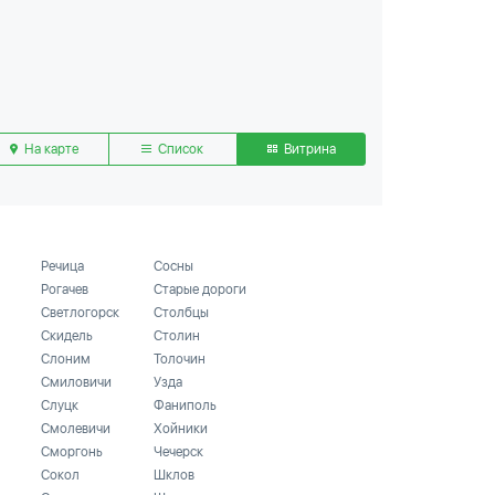
На карте
Список
Витрина
Речица
Сосны
Рогачев
Старые дороги
Светлогорск
Столбцы
Скидель
Столин
Слоним
Толочин
Смиловичи
Узда
Слуцк
Фаниполь
Смолевичи
Хойники
Сморгонь
Чечерск
Сокол
Шклов