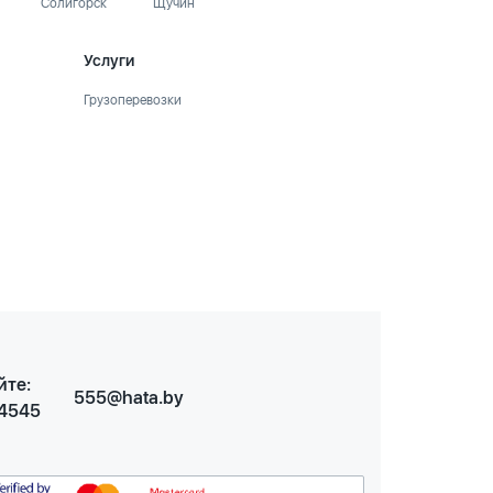
Солигорск
Щучин
Услуги
Грузоперевозки
йте:
555@hata.by
 4545