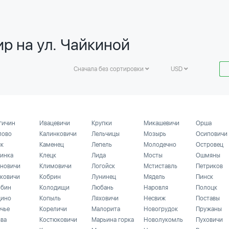
р на ул. Чайкиной
Сначала без сортировки
USD
гичин
Ивацевичи
Крупки
Микашевичи
Орша
лово
Калинковичи
Лельчицы
Мозырь
Осиповичи
ск
Каменец
Лепель
Молодечно
Островец
инка
Клецк
Лида
Мосты
Ошмяны
новичи
Климовичи
Логойск
Мстиставль
Петриков
ковичи
Кобрин
Лунинец
Мядель
Пинск
бин
Колодищи
Любань
Наровля
Полоцк
ино
Копыль
Ляховичи
Несвиж
Поставы
ечье
Кореличи
Малорита
Новогрудок
Пружаны
ьва
Костюковичи
Марьина горка
Новолукомль
Пуховичи