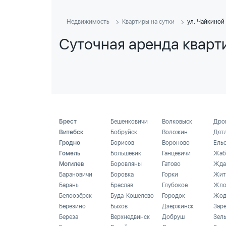
Недвижимость
Квартиры на сутки
ул. Чайкиной
Суточная аренда кварти
Брест
Бешенковичи
Волковыск
Дро
Витебск
Бобруйск
Воложин
Дят
Гродно
Борисов
Вороново
Ель
Гомель
Большевик
Ганцевичи
Жаб
Могилев
Боровляны
Гатово
Жда
Барановичи
Боровка
Горки
Жит
Барань
Браслав
Глубокое
Жло
Белоозёрск
Буда-Кошелево
Городок
Жод
Березино
Быхов
Дзержинск
Зар
Береза
Верхнедвинск
Добруш
Зел