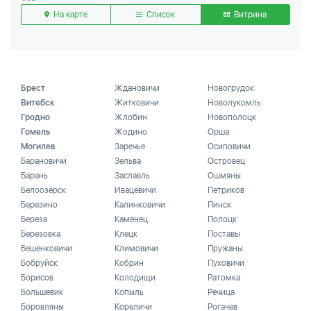
На карте
Список
Витрина
Брест
Ждановичи
Новогрудок
Витебск
Житковичи
Новолукомль
Гродно
Жлобин
Новополоцк
Гомель
Жодино
Орша
Могилев
Заречье
Осиповичи
Барановичи
Зельва
Островец
Барань
Заславль
Ошмяны
Белоозёрск
Ивацевичи
Петриков
Березино
Калинковичи
Пинск
Береза
Каменец
Полоцк
Березовка
Клецк
Поставы
Бешенковичи
Климовичи
Пружаны
Бобруйск
Кобрин
Пуховичи
Борисов
Колодищи
Ратомка
Большевик
Копыль
Речица
Боровляны
Кореличи
Рогачев