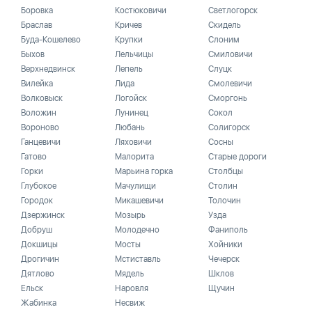
Боровка
Костюковичи
Светлогорск
Браслав
Кричев
Скидель
Буда-Кошелево
Крупки
Слоним
Быхов
Лельчицы
Смиловичи
Верхнедвинск
Лепель
Слуцк
Вилейка
Лида
Смолевичи
Волковыск
Логойск
Сморгонь
Воложин
Лунинец
Сокол
Вороново
Любань
Солигорск
Ганцевичи
Ляховичи
Сосны
Гатово
Малорита
Старые дороги
Горки
Марьина горка
Столбцы
Глубокое
Мачулищи
Столин
Городок
Микашевичи
Толочин
Дзержинск
Мозырь
Узда
Добруш
Молодечно
Фаниполь
Докшицы
Мосты
Хойники
Дрогичин
Мстиставль
Чечерск
Дятлово
Мядель
Шклов
Ельск
Наровля
Щучин
Жабинка
Несвиж