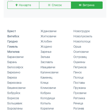
На карте
Список
Витрина
Брест
Ждановичи
Новогрудок
Витебск
Житковичи
Новолукомль
Гродно
Жлобин
Новополоцк
Гомель
Жодино
Орша
Могилев
Заречье
Осиповичи
Барановичи
Зельва
Островец
Барань
Заславль
Ошмяны
Белоозёрск
Ивацевичи
Петриков
Березино
Калинковичи
Пинск
Береза
Каменец
Полоцк
Березовка
Клецк
Поставы
Бешенковичи
Климовичи
Пружаны
Бобруйск
Кобрин
Пуховичи
Борисов
Колодищи
Ратомка
Большевик
Копыль
Речица
Боровляны
Кореличи
Рогачев