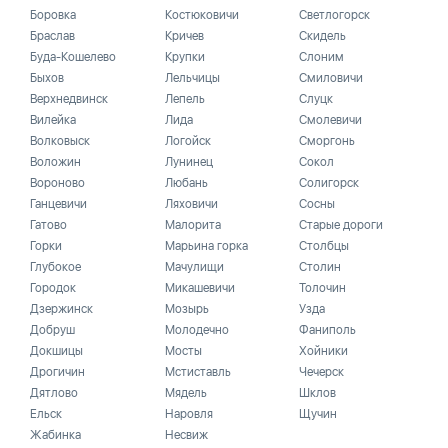
Боровка
Костюковичи
Светлогорск
Браслав
Кричев
Скидель
Буда-Кошелево
Крупки
Слоним
Быхов
Лельчицы
Смиловичи
Верхнедвинск
Лепель
Слуцк
Вилейка
Лида
Смолевичи
Волковыск
Логойск
Сморгонь
Воложин
Лунинец
Сокол
Вороново
Любань
Солигорск
Ганцевичи
Ляховичи
Сосны
Гатово
Малорита
Старые дороги
Горки
Марьина горка
Столбцы
Глубокое
Мачулищи
Столин
Городок
Микашевичи
Толочин
Дзержинск
Мозырь
Узда
Добруш
Молодечно
Фаниполь
Докшицы
Мосты
Хойники
Дрогичин
Мстиставль
Чечерск
Дятлово
Мядель
Шклов
Ельск
Наровля
Щучин
Жабинка
Несвиж