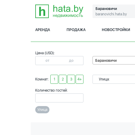
Барановичи
baranovichi.hata.by
АРЕНДА
ПРОДАЖА
НОВОСТРОЙКИ
Цена (USD):
Барановичи
Комнат:
1
2
3
4+
Улица:
Количество гостей:
Улица