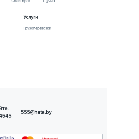
Солигорск
Щучин
Услуги
Грузоперевозки
йте:
555@hata.by
 4545