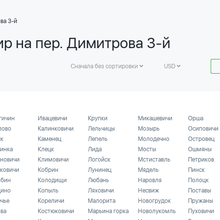
ва 3-й
ир на пер. Димитрова 3-й
Сначала без сортировки
USD
гичин
Ивацевичи
Крупки
Микашевичи
Орша
лово
Калинковичи
Лельчицы
Мозырь
Осиповичи
ск
Каменец
Лепель
Молодечно
Островец
инка
Клецк
Лида
Мосты
Ошмяны
новичи
Климовичи
Логойск
Мстиставль
Петриков
ковичи
Кобрин
Лунинец
Мядель
Пинск
бин
Колодищи
Любань
Наровля
Полоцк
ино
Копыль
Ляховичи
Несвиж
Поставы
ечье
Кореличи
Малорита
Новогрудок
Пружаны
ьва
Костюковичи
Марьина горка
Новолукомль
Пуховичи