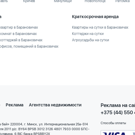
лавль
Кричев
Мачулищи
Новополоцк
Ратомка
а
Краткосрочная аренда
квартир в Барановичах
Квартиры на сутки в Барановичах
комнат в Барановичах
Коттеджи на сутки
коттеджей в Барановичах
Агроусадьбы на сутки
офисов, помещений в Барановичах
е
Реклама
Агентства недвижимости
Реклама на са
+375 (44) 550
Способы оплаты
 бай» 220004, г. Минск, ул. Интернациональная 25а-514
еля 2011 р/с: BY64 BPSB 3012 3126 4801 7933 0000 БПС-
улявина, 6 BIC банка BPSBBY2X