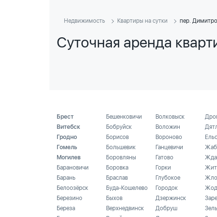
Недвижимость
Квартиры на сутки
пер. Димитро
Суточная аренда кварт
Брест
Бешенковичи
Волковыск
Дро
Витебск
Бобруйск
Воложин
Дят
Гродно
Борисов
Вороново
Ель
Гомель
Большевик
Ганцевичи
Жаб
Могилев
Боровляны
Гатово
Жда
Барановичи
Боровка
Горки
Жит
Барань
Браслав
Глубокое
Жло
Белоозёрск
Буда-Кошелево
Городок
Жод
Березино
Быхов
Дзержинск
Зар
Береза
Верхнедвинск
Добруш
Зел