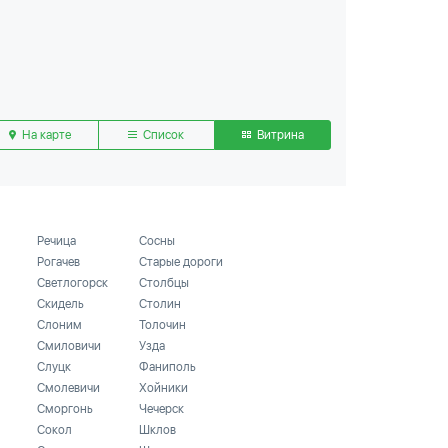
На карте
Список
Витрина
Речица
Сосны
Рогачев
Старые дороги
Светлогорск
Столбцы
Скидель
Столин
Слоним
Толочин
Смиловичи
Узда
Слуцк
Фаниполь
Смолевичи
Хойники
Сморгонь
Чечерск
Сокол
Шклов