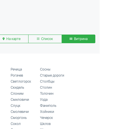
На карте
Список
Витрина
Речица
Сосны
Рогачев
Старые дороги
Светлогорск
Столбцы
Скидель
Столин
Слоним
Толочин
Смиловичи
Узда
Слуцк
Фаниполь
Смолевичи
Хойники
Сморгонь
Чечерск
Сокол
Шклов