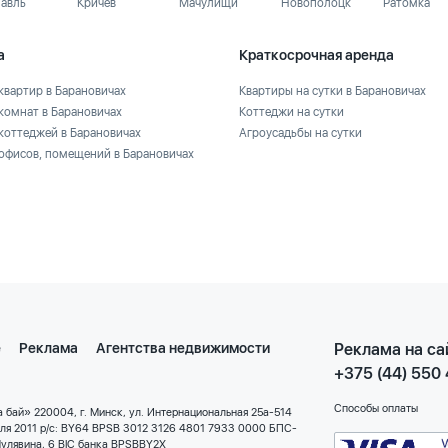
лавль
Кричев
Мачулищи
Новополоцк
Ратомка
а
Краткосрочная аренда
квартир в Барановичах
Квартиры на сутки в Барановичах
комнат в Барановичах
Коттеджи на сутки
коттеджей в Барановичах
Агроусадьбы на сутки
офисов, помещений в Барановичах
е
Реклама
Агентства недвижимости
Реклама на са
+375 (44) 550
Способы оплаты
 бай» 220004, г. Минск, ул. Интернациональная 25а-514
еля 2011 р/с: BY64 BPSB 3012 3126 4801 7933 0000 БПС-
улявина, 6 BIC банка BPSBBY2X