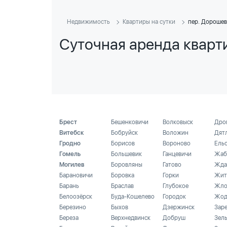
Недвижимость
Квартиры на сутки
пер. Дорошев
Суточная аренда кварт
Брест
Бешенковичи
Волковыск
Дро
Витебск
Бобруйск
Воложин
Дят
Гродно
Борисов
Вороново
Ель
Гомель
Большевик
Ганцевичи
Жаб
Могилев
Боровляны
Гатово
Жда
Барановичи
Боровка
Горки
Жит
Барань
Браслав
Глубокое
Жло
Белоозёрск
Буда-Кошелево
Городок
Жод
Березино
Быхов
Дзержинск
Зар
Береза
Верхнедвинск
Добруш
Зел