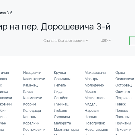
ича 3-й
ир на пер. Дорошевича 3-й
Сначала без сортировки
USD
гичин
Ивацевичи
Крупки
Микашевичи
Орша
лово
Калинковичи
Лельчицы
Мозырь
Осиповичи
ск
Каменец
Лепель
Молодечно
Островец
инка
Клецк
Лида
Мосты
Ошмяны
новичи
Климовичи
Логойск
Мстиставль
Петриков
ковичи
Кобрин
Лунинец
Мядель
Пинск
бин
Колодищи
Любань
Наровля
Полоцк
ино
Копыль
Ляховичи
Несвиж
Поставы
ечье
Кореличи
Малорита
Новогрудок
Пружаны
ьва
Костюковичи
Марьина горка
Новолукомль
Пуховичи