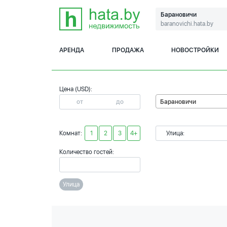
Барановичи
baranovichi.hata.by
АРЕНДА
ПРОДАЖА
НОВОСТРОЙКИ
Цена (USD):
Барановичи
Комнат:
1
2
3
4+
Улица:
Количество гостей:
Улица