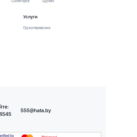
Солигорск
Щучин
Услуги
Грузоперевозки
йте:
555@hata.by
 4545