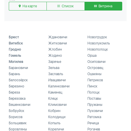
На карте
Список
Витрина
Брест
Ждановичи
Новогрудок
Витебск
Житковичи
Новолукомль
Гродно
Жлобин
Новополоцк
Гомель
Жодино
Орша
Могилев
Заречье
Осиповичи
Барановичи
Зельва
Островец
Барань
Заславль
Ошмяны
Белоозёрск
Ивацевичи
Петриков
Березино
Калинковичи
Пинск
Береза
Каменец
Полоцк
Березовка
Клецк
Поставы
Бешенковичи
Климовичи
Пружаны
Бобруйск
Кобрин
Пуховичи
Борисов
Колодищи
Ратомка
Большевик
Копыль
Речица
Боровляны
Кореличи
Рогачев