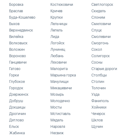
Боровка
Костюковичи
Светлогорск
Браслав
Кричев
Скидель
Буда-Кошелево
Крупки
Слоним
Быхов
Лельчицы
Смиловичи
Верхнедвинск
Лепель
Слуцк
Вилейка
Лида
Смолевичи
Волковыск
Логойск
Сморгонь
Воложин
Лунинец
Сокол
Вороново
Любань
Солигорск
Ганцевичи
Ляховичи
Сосны
Гатово
Малорита
Старые дороги
Горки
Марьина горка
Столбцы
Глубокое
Мачулищи
Столин
Городок
Микашевичи
Толочин
Дзержинск
Мозырь
Узда
Добруш
Молодечно
Фаниполь
Докшицы
Мосты
Хойники
Дрогичин
Мстиставль
Чечерск
Дятлово
Мядель
Шклов
Ельск
Наровля
Щучин
Жабинка
Несвиж