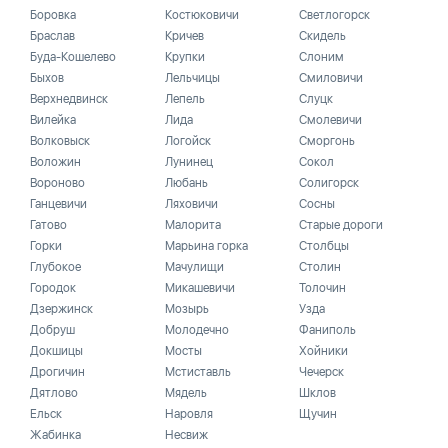
Боровка
Костюковичи
Светлогорск
Браслав
Кричев
Скидель
Буда-Кошелево
Крупки
Слоним
Быхов
Лельчицы
Смиловичи
Верхнедвинск
Лепель
Слуцк
Вилейка
Лида
Смолевичи
Волковыск
Логойск
Сморгонь
Воложин
Лунинец
Сокол
Вороново
Любань
Солигорск
Ганцевичи
Ляховичи
Сосны
Гатово
Малорита
Старые дороги
Горки
Марьина горка
Столбцы
Глубокое
Мачулищи
Столин
Городок
Микашевичи
Толочин
Дзержинск
Мозырь
Узда
Добруш
Молодечно
Фаниполь
Докшицы
Мосты
Хойники
Дрогичин
Мстиставль
Чечерск
Дятлово
Мядель
Шклов
Ельск
Наровля
Щучин
Жабинка
Несвиж