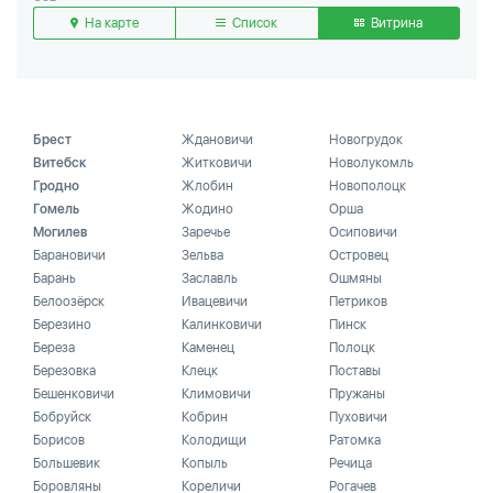
На карте
Список
Витрина
Брест
Ждановичи
Новогрудок
Витебск
Житковичи
Новолукомль
Гродно
Жлобин
Новополоцк
Гомель
Жодино
Орша
Могилев
Заречье
Осиповичи
Барановичи
Зельва
Островец
Барань
Заславль
Ошмяны
Белоозёрск
Ивацевичи
Петриков
Березино
Калинковичи
Пинск
Береза
Каменец
Полоцк
Березовка
Клецк
Поставы
Бешенковичи
Климовичи
Пружаны
Бобруйск
Кобрин
Пуховичи
Борисов
Колодищи
Ратомка
Большевик
Копыль
Речица
Боровляны
Кореличи
Рогачев