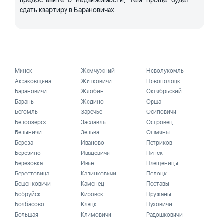
предоставите о недвижимости, тем проще будет
сдать квартиру в Барановичах.
Минск
Жемчужный
Новолукомль
Аксаковщина
Житковичи
Новополоцк
Барановичи
Жлобин
Октябрьский
Барань
Жодино
Орша
Бегомль
Заречье
Осиповичи
Белоозёрск
Заславль
Островец
Белыничи
Зельва
Ошмяны
Береза
Иваново
Петриков
Березино
Ивацевичи
Пинск
Березовка
Ивье
Плещеницы
Берестовица
Калинковичи
Полоцк
Бешенковичи
Каменец
Поставы
Бобруйск
Кировск
Пружаны
Болбасово
Клецк
Пуховичи
Большая
Климовичи
Радошковичи