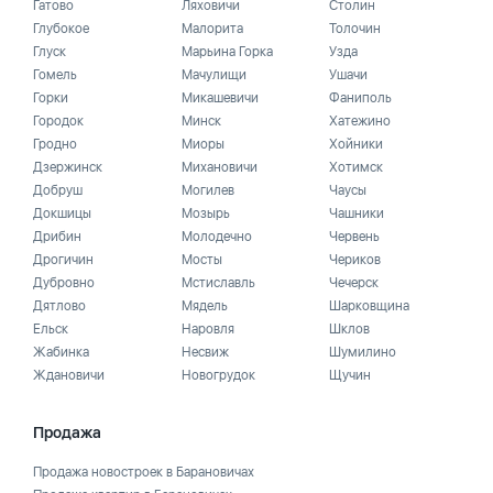
Гатово
Ляховичи
Столин
Глубокое
Малорита
Толочин
Глуск
Марьина Горка
Узда
Гомель
Мачулищи
Ушачи
Горки
Микашевичи
Фаниполь
Городок
Минск
Хатежино
Гродно
Миоры
Хойники
Дзержинск
Михановичи
Хотимск
Добруш
Могилев
Чаусы
Докшицы
Мозырь
Чашники
Дрибин
Молодечно
Червень
Дрогичин
Мосты
Чериков
Дубровно
Мстиславль
Чечерск
Дятлово
Мядель
Шарковщина
Ельск
Наровля
Шклов
Жабинка
Несвиж
Шумилино
Ждановичи
Новогрудок
Щучин
Продажа
Продажа новостроек в Барановичах