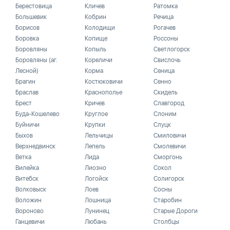
Берестовица
Кличев
Ратомка
Большевик
Кобрин
Речица
Борисов
Колодищи
Рогачев
Боровка
Копище
Россоны
Боровляны
Копыль
Светлогорск
Боровляны (аг.
Кореличи
Свислочь
Лесной)
Корма
Сеница
Брагин
Костюковичи
Сенно
Браслав
Краснополье
Скидель
Брест
Кричев
Славгород
Буда-Кошелево
Круглое
Слоним
Буйничи
Крупки
Слуцк
Быхов
Лельчицы
Смиловичи
Верхнедвинск
Лепель
Смолевичи
Ветка
Лида
Сморгонь
Вилейка
Лиозно
Сокол
Витебск
Логойск
Солигорск
Волковыск
Лоев
Сосны
Воложин
Лошница
Старобин
Вороново
Лунинец
Старые Дороги
Ганцевичи
Любань
Столбцы