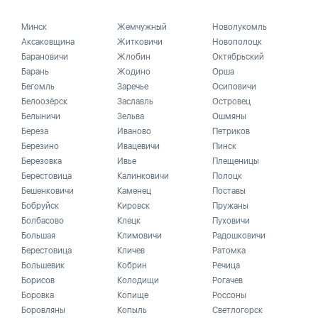
Минск
Жемчужный
Новолукомль
Аксаковщина
Житковичи
Новополоцк
Барановичи
Жлобин
Октябрьский
Барань
Жодино
Орша
Бегомль
Заречье
Осиповичи
Белоозёрск
Заславль
Островец
Белыничи
Зельва
Ошмяны
Береза
Иваново
Петриков
Березино
Ивацевичи
Пинск
Березовка
Ивье
Плещеницы
Берестовица
Калинковичи
Полоцк
Бешенковичи
Каменец
Поставы
Бобруйск
Кировск
Пружаны
Болбасово
Клецк
Пуховичи
Большая
Климовичи
Радошковичи
Берестовица
Кличев
Ратомка
Большевик
Кобрин
Речица
Борисов
Колодищи
Рогачев
Боровка
Копище
Россоны
Боровляны
Копыль
Светлогорск