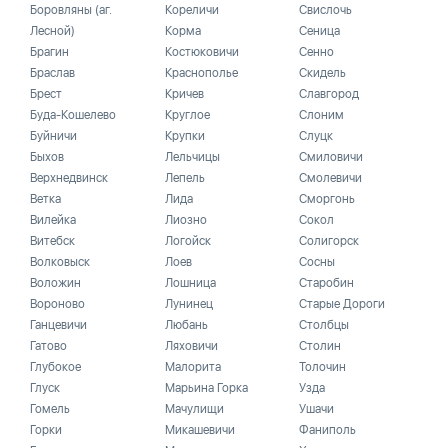
Боровляны (аг.
Кореличи
Свислочь
Лесной)
Корма
Сеница
Брагин
Костюковичи
Сенно
Браслав
Краснополье
Скидель
Брест
Кричев
Славгород
Буда-Кошелево
Круглое
Слоним
Буйничи
Крупки
Слуцк
Быхов
Лельчицы
Смиловичи
Верхнедвинск
Лепель
Смолевичи
Ветка
Лида
Сморгонь
Вилейка
Лиозно
Сокол
Витебск
Логойск
Солигорск
Волковыск
Лоев
Сосны
Воложин
Лошница
Старобин
Вороново
Лунинец
Старые Дороги
Ганцевичи
Любань
Столбцы
Гатово
Ляховичи
Столин
Глубокое
Малорита
Толочин
Глуск
Марьина Горка
Узда
Гомель
Мачулищи
Ушачи
Горки
Микашевичи
Фаниполь