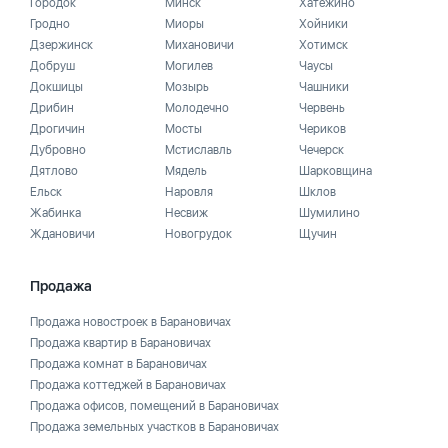
Городок
Минск
Хатежино
Гродно
Миоры
Хойники
Дзержинск
Михановичи
Хотимск
Добруш
Могилев
Чаусы
Докшицы
Мозырь
Чашники
Дрибин
Молодечно
Червень
Дрогичин
Мосты
Чериков
Дубровно
Мстиславль
Чечерск
Дятлово
Мядель
Шарковщина
Ельск
Наровля
Шклов
Жабинка
Несвиж
Шумилино
Ждановичи
Новогрудок
Щучин
Продажа
Продажа новостроек в Барановичах
Продажа квартир в Барановичах
Продажа комнат в Барановичах
Продажа коттеджей в Барановичах
Продажа офисов, помещений в Барановичах
Продажа земельных участков в Барановичах