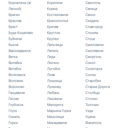
Боровляны (аг.
Кореличи
Свислочь
Лесной)
Корма
Сеница
Брагин
Костюковичи
Сенно
Браслав
Краснополье
Скидель
Брест
Кричев
Славгород
Буда-Кошелево
Круглое
Слоним
Буйничи
Крупки
Слуцк
Быхов
Лельчицы
Смиловичи
Верхнедвинск
Лепель
Смолевичи
Ветка
Лида
Сморгонь
Вилейка
Лиозно
Сокол
Витебск
Логойск
Солигорск
Волковыск
Лоев
Сосны
Воложин
Лошница
Старобин
Вороново
Лунинец
Старые Дороги
Ганцевичи
Любань
Столбцы
Гатово
Ляховичи
Столин
Глубокое
Малорита
Толочин
Глуск
Марьина Горка
Узда
Гомель
Мачулищи
Ушачи
Горки
Микашевичи
Фаниполь