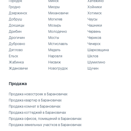
Городок
Минск
Хатежино
Гродно
Миоры
Хойники
Дзержинск
Михановичи
Хотимск
Добруш
Могилев
Чаусы
Докшицы
Мозырь
Чашники
Дрибин
Молодечно
Червень
Дрогичин
Мосты
Чериков
Дубровно
Мстиславль
Чечерск
Дятлово
Мядель
Шарковщина
Ельск
Наровля
Шклов
Жабинка
Несвиж
Шумилино
Ждановичи
Новогрудок
Щучин
Продажа
Продажа новостроек в Барановичах
Продажа квартир в Барановичах
Продажа комнат в Барановичах
Продажа коттеджей в Барановичах
Продажа офисов, помещений в Барановичах
Продажа земельных участков в Барановичах