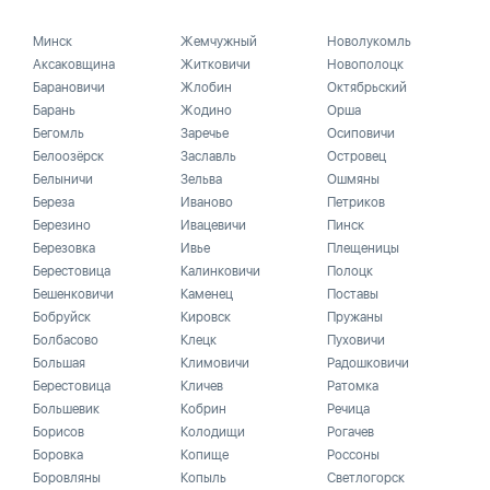
Минск
Жемчужный
Новолукомль
Аксаковщина
Житковичи
Новополоцк
Барановичи
Жлобин
Октябрьский
Барань
Жодино
Орша
Бегомль
Заречье
Осиповичи
Белоозёрск
Заславль
Островец
Белыничи
Зельва
Ошмяны
Береза
Иваново
Петриков
Березино
Ивацевичи
Пинск
Березовка
Ивье
Плещеницы
Берестовица
Калинковичи
Полоцк
Бешенковичи
Каменец
Поставы
Бобруйск
Кировск
Пружаны
Болбасово
Клецк
Пуховичи
Большая
Климовичи
Радошковичи
Берестовица
Кличев
Ратомка
Большевик
Кобрин
Речица
Борисов
Колодищи
Рогачев
Боровка
Копище
Россоны
Боровляны
Копыль
Светлогорск